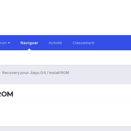
orum
Naviguer
Activité
Classement
Recovery pour Jiayu G4 / Install ROM
 ROM