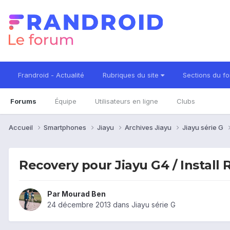
Frandroid - Actualité
Rubriques du site
Sections du f
Forums
Équipe
Utilisateurs en ligne
Clubs
Accueil
Smartphones
Jiayu
Archives Jiayu
Jiayu série G
Recovery pour Jiayu G4 / Install
Par
Mourad Ben
24 décembre 2013
dans
Jiayu série G