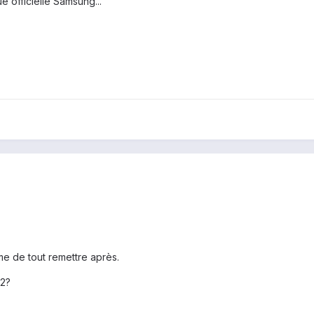
e officielle Samsung...
mme de tout remettre après.
k2?