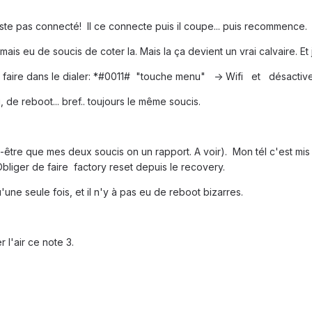
reste pas connecté! Il ce connecte puis il coupe... puis recommence.
amais eu de soucis de coter la. Mais la ça devient un vrai calvaire. E
ire dans le dialer: *#0011# "touche menu" -> Wifi et désactiver 
, de reboot... bref.. toujours le même soucis.
-être que mes deux soucis on un rapport. A voir). Mon tél c'est mis 
Obliger de faire factory reset depuis le recovery.
'une seule fois, et il n'y à pas eu de reboot bizarres.
 l'air ce note 3.