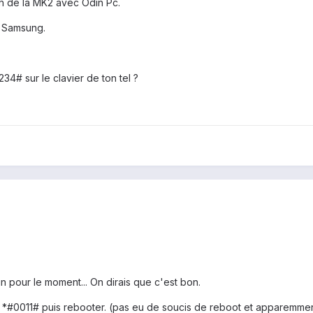
sh de la MK2 avec Odin Pc.
e Samsung.
1234# sur le clavier de ton tel ?
fin pour le moment... On dirais que c'est bon.
e *#0011# puis rebooter. (pas eu de soucis de reboot et apparemment