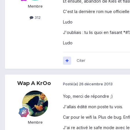
Et ensuite, abandon de Kies et fla
Membre
C'est la dernière rom nue officiell
312
Ludo
J'oubliais : tu lis quoi en faisant *#
Ludo
Citer
Wap A KrOo
Posté(e)
26 décembre 2013
Yop, merci de répondre ;)
J'allais édité mon poste tu vois.
Car pour le wifi la. Plus de bug. En
Membre
J'ai re activé le safe mode avec l