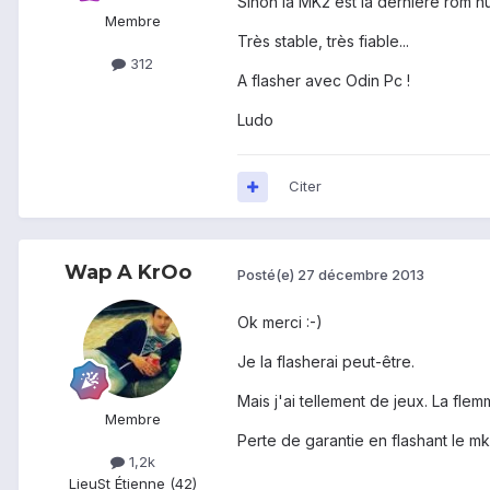
Sinon la MK2 est la dernière rom nu
Membre
Très stable, très fiable...
312
A flasher avec Odin Pc !
Ludo
Citer
Wap A KrOo
Posté(e)
27 décembre 2013
Ok merci :-)
Je la flasherai peut-être.
Mais j'ai tellement de jeux. La fle
Membre
Perte de garantie en flashant le m
1,2k
Lieu
St Étienne (42)