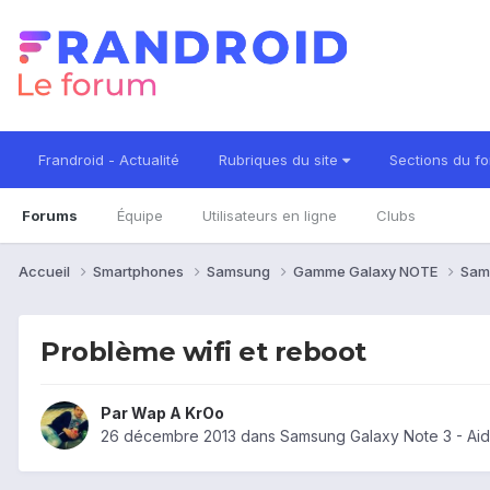
Frandroid - Actualité
Rubriques du site
Sections du f
Forums
Équipe
Utilisateurs en ligne
Clubs
Accueil
Smartphones
Samsung
Gamme Galaxy NOTE
Sam
Problème wifi et reboot
Par
Wap A KrOo
26 décembre 2013
dans
Samsung Galaxy Note 3 - Ai