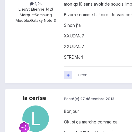
1,2k
mon qx10 sans avoir de soucis. Imp
Lieu
St Étienne (42)
Bizarre comme histoire. Je vais co
Marque:
Samsung
Modèle:
Galaxy Note 3
Sinon j'ai
XXUDMJ7
XXUDMJ7
SFRDMJ4
Citer
la cerise
Posté(e)
27 décembre 2013
Bonjour
Ok, si ça marche comme ça !