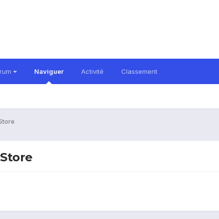
orum
Naviguer
Activité
Classement
Store
 Store