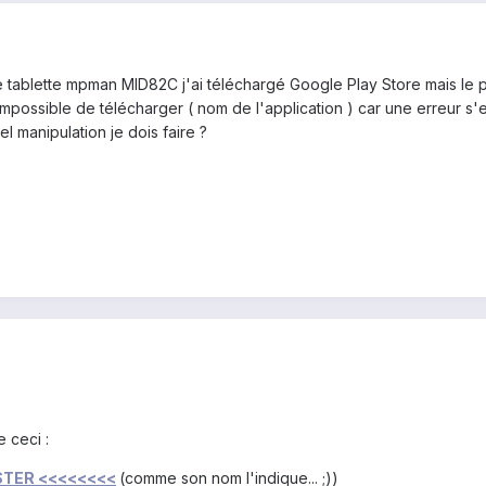
e tablette mpman MID82C j'ai téléchargé Google Play Store mais le 
mpossible de télécharger ( nom de l'application ) car une erreur s'e
l manipulation je dois faire ?
e ceci :
STER <<<<<<<<
(comme son nom l'indique... ;))