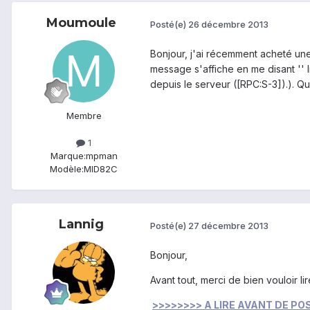
Moumoule
Posté(e)
26 décembre 2013
Bonjour, j'ai récemment acheté un
message s'affiche en me disant '' I
depuis le serveur ([RPC:S-3]).). Que
Membre
1
Marque:
mpman
Modèle:
MID82C
Lannig
Posté(e)
27 décembre 2013
Bonjour,
Avant tout, merci de bien vouloir lir
>>>>>>>> A LIRE AVANT DE PO