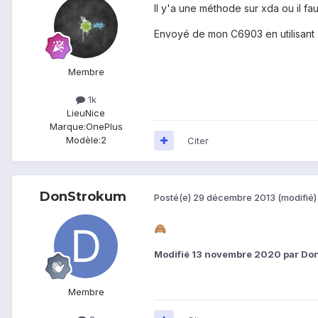
Il y'a une méthode sur xda ou il faud
Envoyé de mon C6903 en utilisant 
Membre
1k
Lieu
Nice
Marque:
OnePlus
Modèle:
2
Citer
DonStrokum
Posté(e)
29 décembre 2013
(modifié)
🙈
Modifié
13 novembre 2020
par Do
Membre