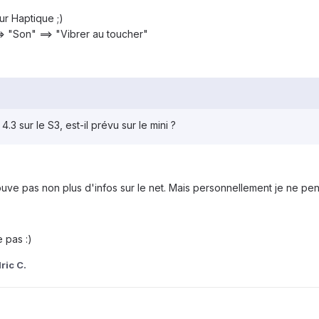
r Haptique ;)
=> "Son" ==> "Vibrer au toucher"
.3 sur le S3, est-il prévu sur le mini ?
uve pas non plus d'infos sur le net. Mais personnellement je ne pens
e pas :)
ric C.