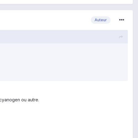
Auteur
n cyanogen ou autre.