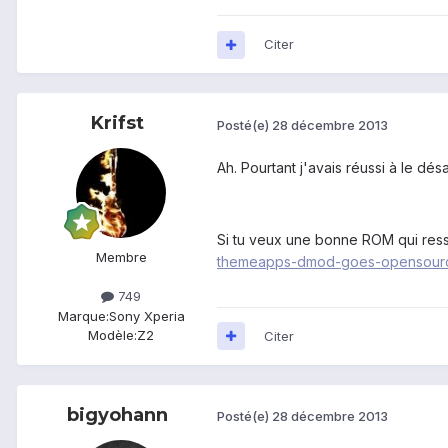
Citer
Krifst
Posté(e)
28 décembre 2013
Ah. Pourtant j'avais réussi à le désa
Si tu veux une bonne ROM qui ress
Membre
themeapps-dmod-goes-opensour
749
Marque:
Sony Xperia
Modèle:
Z2
Citer
bigyohann
Posté(e)
28 décembre 2013