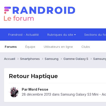
Frandroid - Actualité
Rubriques du site
Sections du f
Forums
Équipe
Utilisateurs en ligne
Clubs
Accueil
Smartphones
Samsung
Gamme Galaxy S
Samsung
Retour Haptique
Par
Mord Fesse
28 décembre 2013
dans
Samsung Galaxy S3 Mini - Ai