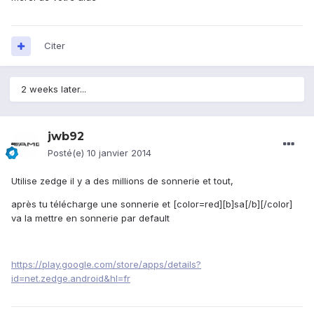
Citer
2 weeks later...
jwb92
Posté(e)
10 janvier 2014
Utilise zedge il y a des millions de sonnerie et tout,
après tu télécharge une sonnerie et [color=red][b]sa[/b][/color]
va la mettre en sonnerie par default
https://play.google.com/store/apps/details?
id=net.zedge.android&hl=fr