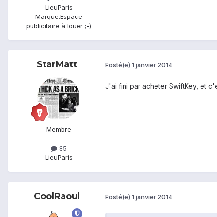
Lieu
Paris
Marque:
Espace
publicitaire à louer ;-)
StarMatt
Posté(e)
1 janvier 2014
J'ai fini par acheter SwiftKey, et c
Membre
85
Lieu
Paris
CoolRaoul
Posté(e)
1 janvier 2014