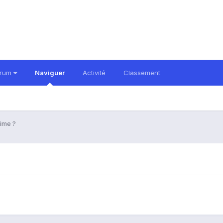
orum
Naviguer
Activité
Classement
time ?