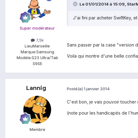
Le 01/01/2014 à 15:09, StarMa
J'ai fini par acheter SwiftKey, e
Super modérateur
7,5k
Sans passer par la case "version d
Lieu
Marseille
Marque:
Samsung
Voila qui montre d'une belle confi
Modèle:
S23 Ultra/Tab
S9SE
Lannig
Posté(e)
1 janvier 2014
C'est bon, je vais pouvoir toucher 
(note pour les handicapés de l'hu
Membre