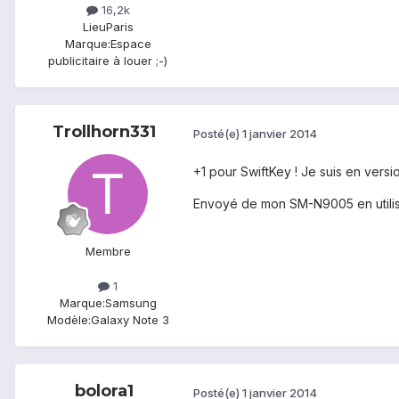
16,2k
Lieu
Paris
Marque:
Espace
publicitaire à louer ;-)
Trollhorn331
Posté(e)
1 janvier 2014
+1 pour SwiftKey ! Je suis en versi
Envoyé de mon SM-N9005 en utilis
Membre
1
Marque:
Samsung
Modèle:
Galaxy Note 3
bolora1
Posté(e)
1 janvier 2014