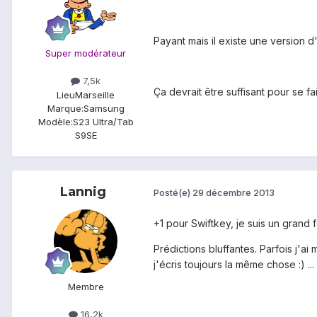
Payant mais il existe une version d'
Super modérateur
7,5k
Ça devrait être suffisant pour se fa
Lieu
Marseille
Marque:
Samsung
Modèle:
S23 Ultra/Tab
S9SE
Lannig
Posté(e)
29 décembre 2013
+1 pour Swiftkey, je suis un grand
Prédictions bluffantes. Parfois j'ai
j'écris toujours la même chose :) ...
Membre
16,2k