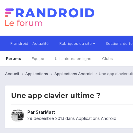
Frandroid - Actualité
Rubriques du site
Sections du f
Forums
Équipe
Utilisateurs en ligne
Clubs
Accueil
Applications
Applications Android
Une app clavier ul
Une app clavier ultime ?
Par
StarMatt
29 décembre 2013
dans
Applications Android