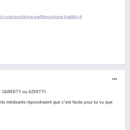
id=com.touchtype.swiftkey.phone.trial&hl=fr
vier (QWERTY ou AZERTY).
sprits médisants répondraient que c'est facile pour lui vu que