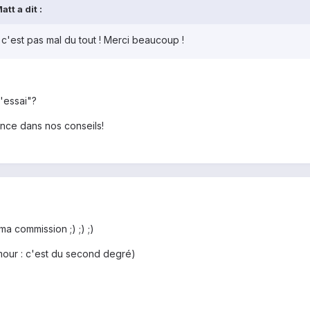
tt a dit :
t c'est pas mal du tout ! Merci beaucoup !
'essai"?
ance dans nos conseils!
ma commission ;) ;) ;)
mour : c'est du second degré)