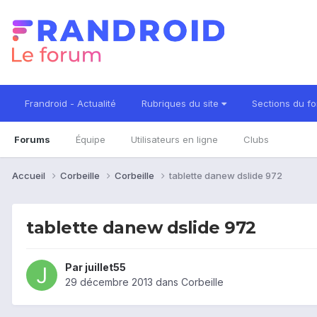
Frandroid - Actualité
Rubriques du site
Sections du f
Forums
Équipe
Utilisateurs en ligne
Clubs
Accueil
Corbeille
Corbeille
tablette danew dslide 972
tablette danew dslide 972
Par
juillet55
29 décembre 2013
dans
Corbeille