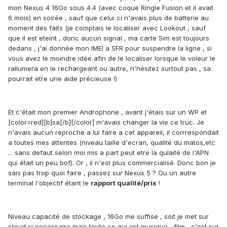
mon Nexus 4 16Go sous 4.4 (avec coque Ringle Fusion et il avait
6 mois) en soirée , sauf que celui ci n'avais plus de batterie au
moment des faits (je comptais le localiser avec Lookout , sauf
que il est eteint , donc aucun signal , ma carte Sim est toujours
dedans , j'ai donnée mon IMEI a SFR pour suspendre la ligne , si
vous avez le moindre idée afin de le localiser lorsque le voleur le
rallumera en le rechargeant ou autre, n'hésitez surtout pas , sa
pourrait etre une aide précieuse !)
Et c'était mon premier Androphone , avant j'étais sur un WP et
[color=red][b]sa[/b][/color] m'avais changer la vie ce truc. Je
n'avais aucun reproche a lui faire a cet appareil, il corrrespondait
a toutes mes attentes (niveau taille d'ecran, qualité du matos,etc
... sans defaut selon moi mis a part peut etre la qulaité de l'APN
qui était un peu bof). Or , il n'est plus commercialisé. Donc bon je
sais pas trop quoi faire , passez sur Nexus 5 ? Ou un autre
terminal l'objectif étant le
rapport qualité/prix
!
Niveau capacité de stockage , 16Go me suffise , soit je met sur
cloud si necessaire mais toute ce qui est musique , film , c'est sur