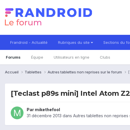
Frandroid - Actualité
Rubriques du site
Sections du f
Forums
Équipe
Utilisateurs en ligne
Clubs
Accueil
Tablettes
Autres tablettes non reprises sur le forum
[
[Teclast p89s mini] Intel Atom Z
Par
mikethefool
31 décembre 2013
dans
Autres tablettes non reprises 