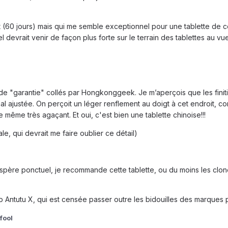
(60 jours) mais qui me semble exceptionnel pour une tablette de ce
tel devrait venir de façon plus forte sur le terrain des tablettes au 
 de "garantie" collés par Hongkonggeek. Je m’aperçois que les finit
mal ajustée. On perçoit un léger renflement au doigt à cet endroit, c
 même très agaçant. Et oui, c'est bien une tablette chinoise!!!
, qui devrait me faire oublier ce détail)
j'espère ponctuel, je recommande cette tablette, ou du moins les clo
l'app Antutu X, qui est censée passer outre les bidouilles des marque
fool