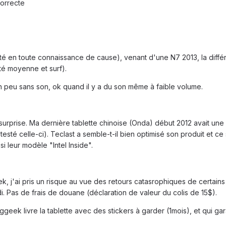
orrecte
té en toute connaissance de cause), venant d'une N7 2013, la différe
té moyenne et surf).
un peu sans son, ok quand il y a du son même à faible volume.
surprise. Ma dernière tablette chinoise (Onda) début 2012 avait un
testé celle-ci). Teclast a semble-t-il bien optimisé son produit et c
 leur modèle "Intel Inside".
j'ai pris un risque au vue des retours catasrophiques de certains a
 Pas de frais de douane (déclaration de valeur du colis de 15$).
eek livre la tablette avec des stickers à garder (1mois), et qui ga