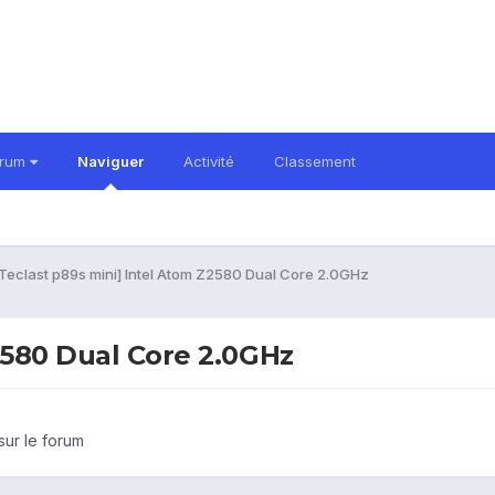
orum
Naviguer
Activité
Classement
Teclast p89s mini] Intel Atom Z2580 Dual Core 2.0GHz
2580 Dual Core 2.0GHz
sur le forum