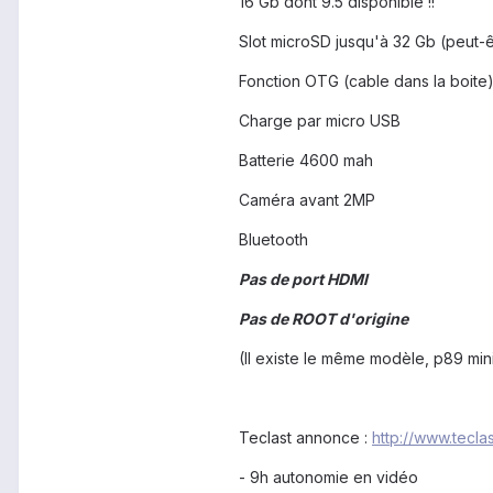
16 Gb dont 9.5 disponible !!
Slot microSD jusqu'à 32 Gb (peut-ê
Fonction OTG (cable dans la boite
Charge par micro USB
Batterie 4600 mah
Caméra avant 2MP
Bluetooth
Pas de port HDMI
Pas de ROOT d'origine
(Il existe le même modèle, p89 mi
Teclast annonce :
http://www.tecla
- 9h autonomie en vidéo