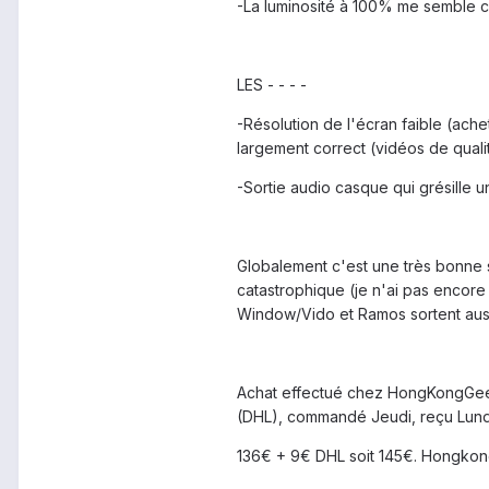
-La luminosité à 100% me semble c
LES - - - -
-Résolution de l'écran faible (ache
largement correct (vidéos de quali
-Sortie audio casque qui grésille 
Globalement c'est une très bonne 
catastrophique (je n'ai pas encore 
Window/Vido et Ramos sortent aussi
Achat effectué chez HongKongGeek, 
(DHL), commandé Jeudi, reçu Lundi.
136€ + 9€ DHL soit 145€. Hongkongg