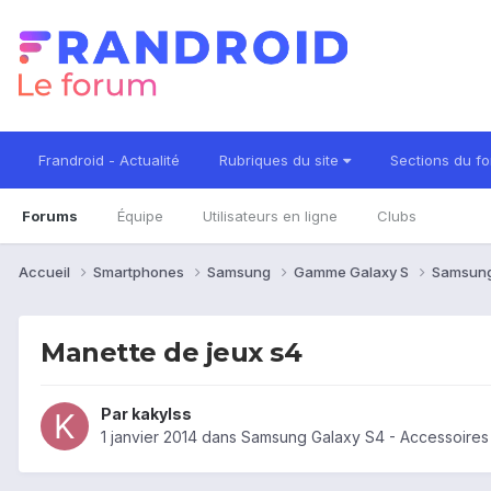
Frandroid - Actualité
Rubriques du site
Sections du f
Forums
Équipe
Utilisateurs en ligne
Clubs
Accueil
Smartphones
Samsung
Gamme Galaxy S
Samsung
Manette de jeux s4
Par
kakylss
1 janvier 2014
dans
Samsung Galaxy S4 - Accessoires