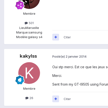
Membre
501
Lieu
Marseille
Marque:
samsung
Modèle:
galaxy s4
Citer
kakylss
Posté(e)
2 janvier 2014
Oui stp merci. Est ce que les jeux
Merci.
Sent from my GT-I9505 using Foru
Membre
26
Citer