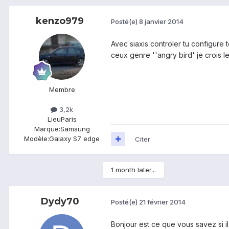
kenzo979
Posté(e)
8 janvier 2014
Avec siaxis controler tu configure 
ceux genre ''angry bird' je crois le
Membre
3,2k
Lieu
Paris
Marque:
Samsung
Modèle:
Galaxy S7 edge
Citer
1 month later...
Dydy70
Posté(e)
21 février 2014
Bonjour est ce que vous savez si i