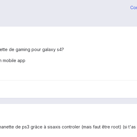
Co
nette de gaming pour galaxy s4?
m mobile app
tte de ps3 grâce à sisaxis controler (mais faut être root) (si t'as b