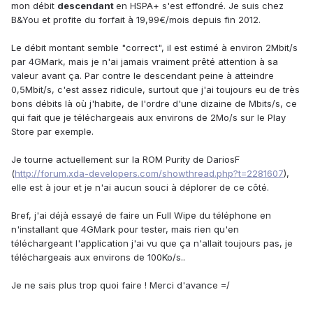
mon débit
descendant
en HSPA+ s'est effondré. Je suis chez
B&You et profite du forfait à 19,99€/mois depuis fin 2012.
Le débit montant semble "correct", il est estimé à environ 2Mbit/s
par 4GMark, mais je n'ai jamais vraiment prêté attention à sa
valeur avant ça. Par contre le descendant peine à atteindre
0,5Mbit/s, c'est assez ridicule, surtout que j'ai toujours eu de très
bons débits là où j'habite, de l'ordre d'une dizaine de Mbits/s, ce
qui fait que je téléchargeais aux environs de 2Mo/s sur le Play
Store par exemple.
Je tourne actuellement sur la ROM Purity de DariosF
(
http://forum.xda-developers.com/showthread.php?t=2281607
),
elle est à jour et je n'ai aucun souci à déplorer de ce côté.
Bref, j'ai déjà essayé de faire un Full Wipe du téléphone en
n'installant que 4GMark pour tester, mais rien qu'en
téléchargeant l'application j'ai vu que ça n'allait toujours pas, je
téléchargeais aux environs de 100Ko/s..
Je ne sais plus trop quoi faire ! Merci d'avance =/