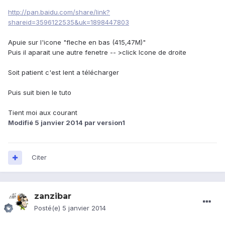
http://pan.baidu.com/share/link?
shareid=3596122535&uk=1898447803
Apuie sur l'icone "fleche en bas (415,47M)"
Puis il aparait une autre fenetre -- >click Icone de droite
Soit patient c'est lent a télécharger
Puis suit bien le tuto
Tient moi aux courant
Modifié
5 janvier 2014
par version1
Citer
zanzibar
Posté(e)
5 janvier 2014