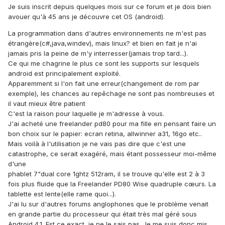
Je suis inscrit depuis quelques mois sur ce forum et je dois bien
avouer qu'à 45 ans je découvre cet OS (android).
La programmation dans d'autres environnements ne m'est pas
étrangère(c#,java,windev), mais linux? et bien en fait je n'ai
jamais pris la peine de m'y interresser(jamais trop tard...).
Ce qui me chagrine le plus ce sont les supports sur lesquels
android est principalement exploité.
Apparemment si l'on fait une erreur(changement de rom par
exemple), les chances au repêchage ne sont pas nombreuses et
il vaut mieux être patient
C'est la raison pour laquelle je m'adresse à vous.
J'ai acheté une freelander pd80 pour ma fille en pensant faire un
bon choix sur le papier: ecran retina, allwinner a31, 16go etc..
Mais voilà à l'utilisation je ne vais pas dire que c'est une
catastrophe, ce serait exagéré, mais étant possesseur moi-même
d'une
phablet 7"dual core 1ghtz 512ram, il se trouve qu'elle est 2 à 3
fois plus fluide que la Freelander PD80 Wise quadruple cœurs. La
tablette est lente(elle rame quoi...).
J'ai lu sur d'autres forums anglophones que le problème venait
en grande partie du processeur qui était très mal géré sous
Android 4.1. Est ce exact, je ne le sais pas. Je me suis donc mis