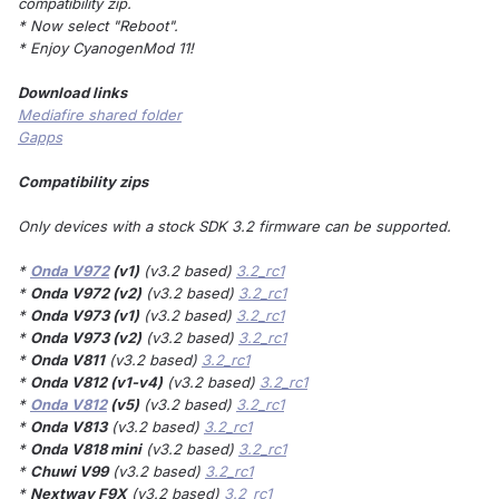
compatibility zip.
* Now select "Reboot".
* Enjoy CyanogenMod 11!
Download links
Mediafire shared folder
Gapps
Compatibility zips
Only devices with a stock SDK 3.2 firmware can be supported.
*
Onda
V972
(v1)
(v3.2 based)
3.2_rc1
*
Onda V972 (v2)
(v3.2 based)
3.2_rc1
*
Onda V973 (v1)
(v3.2 based)
3.2_rc1
*
Onda V973 (v2)
(v3.2 based)
3.2_rc1
*
Onda V811
(v3.2 based)
3.2_rc1
*
Onda V812 (v1-v4)
(v3.2 based)
3.2_rc1
*
Onda
V812
(v5)
(v3.2 based)
3.2_rc1
*
Onda V813
(v3.2 based)
3.2_rc1
*
Onda V818 mini
(v3.2 based)
3.2_rc1
*
Chuwi V99
(v3.2 based)
3.2_rc1
*
Nextway F9X
(v3.2 based)
3.2_rc1