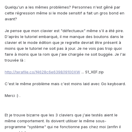
Quelqu'un a les mêmes problèmes? Personnes n'est gêné par
cette régression même si le mode sensitif a fait un gros bond en
avant?
Je pense que mon clavier est "défectueux" même s'il a été pire.
D'après le tutoriel embarqué, il me manque des boutons dans le
clavier et le mode édition que je regrette devrait être présent à
moins que le tutoriel ne soit pas à jour. Je ne vois pas trop quoi
faire à moins que la rom que j'aie chargée ne soit buggée. Je l'ai
trouvée là :
http://terafile.co/f4628c6e6398/I9100XW
... S1_XEF.zip
C'est le même problème mais c'est moins laid avec Go keyboard.
Merci :) .
Et je trouve bizarre que les 3 claviers que j'aie testés aient le
même comportement. Ils doivent utiliser le même sous-
programme "système" qui ne fonctionne pas chez moi (enfin il