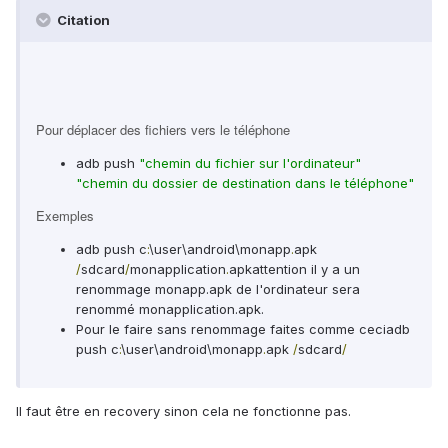
Citation
Pour déplacer des fichiers vers le téléphone
adb push
"chemin du fichier sur l'ordinateur"
"chemin du dossier de destination dans le téléphone"
Exemples
adb push c
:
\user\android\monapp
.
apk
/
sdcard
/
monapplication
.
apk
attention il y a un
renommage monapp.apk de l'ordinateur sera
renommé monapplication.apk.
Pour le faire sans renommage faites comme ceci
adb
push c
:
\user\android\monapp
.
apk
/
sdcard
/
Il faut être en recovery sinon cela ne fonctionne pas.