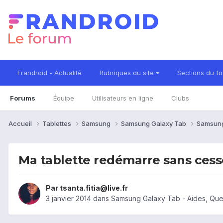
Frandroid - Actualité
Rubriques du site
Sections du f
Forums
Équipe
Utilisateurs en ligne
Clubs
Accueil
Tablettes
Samsung
Samsung Galaxy Tab
Samsung
Ma tablette redémarre sans cess
Par
tsanta.fitia@live.fr
3 janvier 2014
dans
Samsung Galaxy Tab - Aides, Que