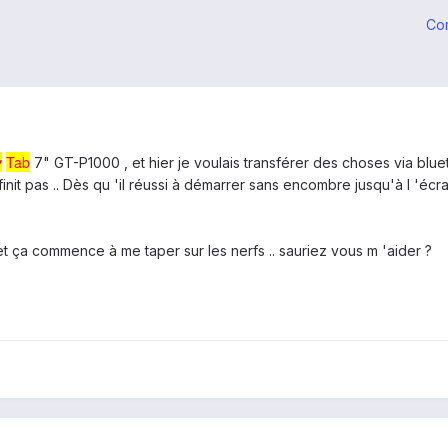
Co
y
Tab
7" GT-P1000 , et hier je voulais transférer des choses via bluet
nit pas .. Dès qu 'il réussi à démarrer sans encombre jusqu'à l 'écran
 et ça commence à me taper sur les nerfs .. sauriez vous m 'aider ?