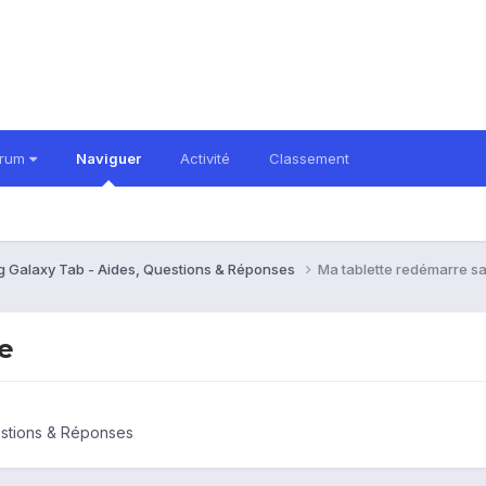
orum
Naviguer
Activité
Classement
 Galaxy Tab - Aides, Questions & Réponses
Ma tablette redémarre s
e
stions & Réponses