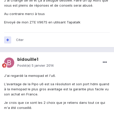
J'ai changé de tel et ça a beugué désolée. Faire un up Alors que
vous est pleins de réponses et de conseils serai abusé.
Au contraire merci à tous
Envoyé de mon ZTE V967S en utilisant Tapatalk
Citer
bidouille1
Posté(e)
5 janvier 2014
J'ai regardé la memopad et l'u6.
L'avantage de la Pipo u6 est sa résolution et son port hdmi quand
à la memopad le plus gros avantage est la garantie plus facile vu
son achat en France.
Je crois que ce sont les 2 choix que je retiens dans tout ce qui
m'a été conseillé.