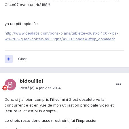
CL4c07 avec un rk3188!!!
ya un ptit topic là :
http://www.dealabs.com/bons-plans/tablette-clust-cl4c07-ips-
wh-785-quad-cortex-a9-16ghz/42081?page=1#top_comment
Citer
bidouille1
Posté(e)
4 janvier 2014
Donc si j'ai bien compris l'ifive mini 2 est obsolète vu la
concurrence et en vue de mon utilisation principale vidéo et
lecture la 7" est plus adapté
Le choix reste donc assez restreint j'ai l'impression