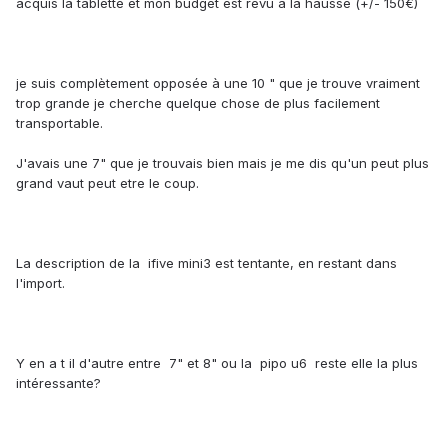
acquis la tablette et mon budget est revu à la hausse (+/- 150€)
je suis complètement opposée à une 10 " que je trouve vraiment
trop grande je cherche quelque chose de plus facilement
transportable.
J'avais une 7" que je trouvais bien mais je me dis qu'un peut plus
grand vaut peut etre le coup.
La description de la ifive mini3 est tentante, en restant dans
l'import.
Y en a t il d'autre entre 7" et 8" ou la pipo u6 reste elle la plus
intéressante?