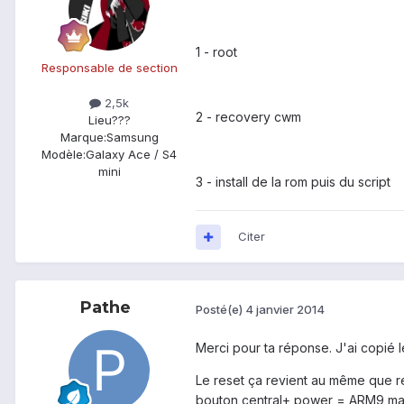
1 - root
Responsable de section
2,5k
2 - recovery cwm
Lieu
???
Marque:
Samsung
Modèle:
Galaxy Ace / S4
mini
3 - install de la rom puis du script
Citer
Pathe
Posté(e)
4 janvier 2014
Merci pour ta réponse. J'ai copié le
Le reset ça revient au même que r
bouton central+ power = ARM9 mai