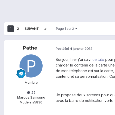
1
2
SUIVANT
Page 1 sur 2
Pathe
Posté(e)
4 janvier 2014
Bonjour, hier j'ai suivi
ce tuto
pour p
charger le contenu de la carte une
de mon téléphone est sur la carte, 
contenu et sa personnalisation. C
Membre
22
Je propose deux screens pour que v
Marque:
Samsung
avec la barre de notification verte
Modèle:
s5830