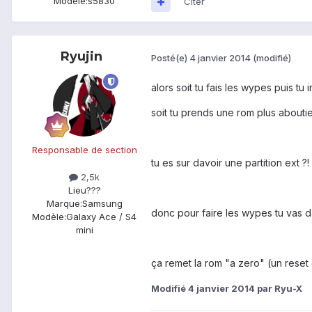
Modèle:
s5830
Citer
Ryujin
Posté(e)
4 janvier 2014
(modifié)
alors soit tu fais les wypes puis tu i
soit tu prends une rom plus aboutie
Responsable de section
tu es sur davoir une partition ext ?
2,5k
Lieu
???
Marque:
Samsung
donc pour faire les wypes tu vas dan
Modèle:
Galaxy Ace / S4
mini
ça remet la rom "a zero" (un reset q
Modifié
4 janvier 2014
par Ryu-X