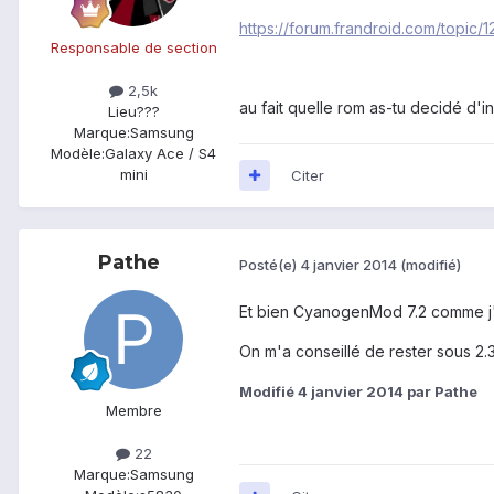
https://forum.frandroid.com/topic
Responsable de section
2,5k
au fait quelle rom as-tu decidé d'in
Lieu
???
Marque:
Samsung
Modèle:
Galaxy Ace / S4
mini
Citer
Pathe
Posté(e)
4 janvier 2014
(modifié)
Et bien CyanogenMod 7.2 comme j'ai
On m'a conseillé de rester sous 2.3
Modifié
4 janvier 2014
par Pathe
Membre
22
Marque:
Samsung