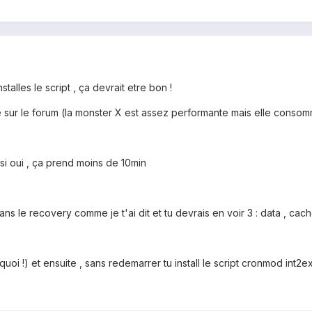
nstalles le script , ça devrait etre bon !
 sur le forum (la monster X est assez performante mais elle consomm
! si oui , ça prend moins de 10min
s le recovery comme je t'ai dit et tu devrais en voir 3 : data , cache
uoi !) et ensuite , sans redemarrer tu install le script cronmod int2ex