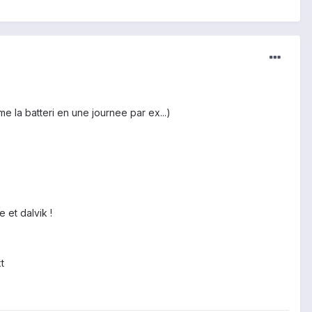
e la batteri en une journee par ex...)
 et dalvik !
t