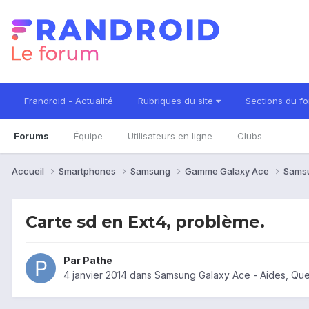
Frandroid - Actualité
Rubriques du site
Sections du f
Forums
Équipe
Utilisateurs en ligne
Clubs
Accueil
Smartphones
Samsung
Gamme Galaxy Ace
Sams
Carte sd en Ext4, problème.
Par
Pathe
4 janvier 2014
dans
Samsung Galaxy Ace - Aides, Qu