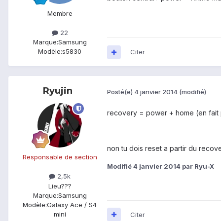
Membre
22
Marque:
Samsung
Modèle:
s5830
Citer
Ryujin
Posté(e)
4 janvier 2014
(modifié)
recovery = power + home (en fait 
non tu dois reset a partir du recov
Responsable de section
Modifié
4 janvier 2014
par Ryu-X
2,5k
Lieu
???
Marque:
Samsung
Modèle:
Galaxy Ace / S4
mini
Citer