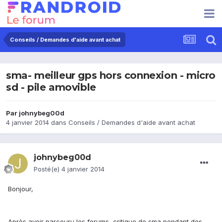
Conseils / Demandes d'aide avant achat
sma- meilleur gps hors connexion - micro
sd - pile amovible
Par
johnybeg00d
4 janvier 2014
dans
Conseils / Demandes d'aide avant achat
johnybeg00d
Posté(e)
4 janvier 2014
Bonjour,
Après avoir parcouru les forums, critique de sma pendant des