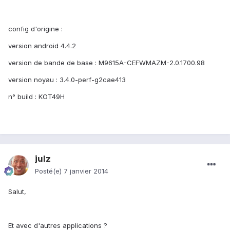
config d'origine :
version android 4.4.2
version de bande de base : M9615A-CEFWMAZM-2.0.1700.98
version noyau : 3.4.0-perf-g2cae413
n° build : KOT49H
julz
Posté(e)
7 janvier 2014
Salut,
Et avec d'autres applications ?