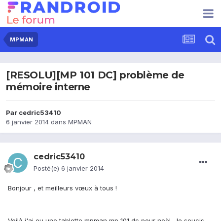
MPMAN
[RESOLU][MP 101 DC] problème de
mémoire interne
Par
cedric53410
6 janvier 2014
dans
MPMAN
cedric53410
Posté(e)
6 janvier 2014
Bonjour , et meilleurs vœux à tous !
Voilà j'ai eu une tablette mpman mp 101 dc pour noël , le soucis