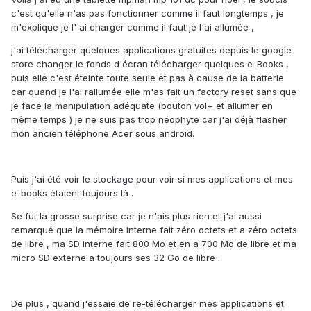
c'est qu'elle n'as pas fonctionner comme il faut longtemps , je
m'explique je l' ai charger comme il faut je l'ai allumée ,
j'ai télécharger quelques applications gratuites depuis le google
store changer le fonds d'écran télécharger quelques e-Books ,
puis elle c'est éteinte toute seule et pas à cause de la batterie
car quand je l'ai rallumée elle m'as fait un factory reset sans que
je face la manipulation adéquate (bouton vol+ et allumer en
même temps ) je ne suis pas trop néophyte car j'ai déjà flasher
mon ancien téléphone Acer sous android.
Puis j'ai été voir le stockage pour voir si mes applications et mes
e-books étaient toujours là .
Se fut la grosse surprise car je n'ais plus rien et j'ai aussi
remarqué que la mémoire interne fait zéro octets et a zéro octets
de libre , ma SD interne fait 800 Mo et en a 700 Mo de libre et ma
micro SD externe a toujours ses 32 Go de libre .
De plus , quand j'essaie de re-télécharger mes applications et