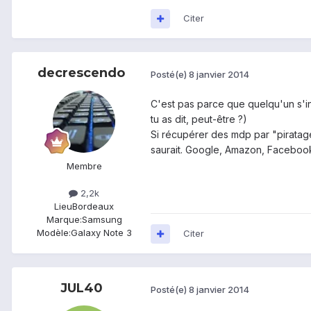
Citer
decrescendo
Posté(e)
8 janvier 2014
C'est pas parce que quelqu'un s'in
tu as dit, peut-être ?)
Si récupérer des mdp par "piratage
saurait. Google, Amazon, Facebook
Membre
2,2k
Lieu
Bordeaux
Marque:
Samsung
Modèle:
Galaxy Note 3
Citer
JUL40
Posté(e)
8 janvier 2014