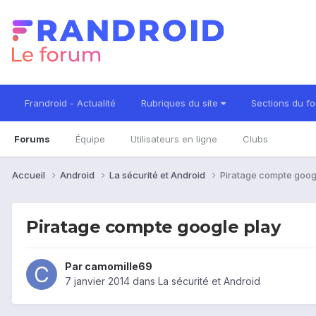
Frandroid - Actualité
Rubriques du site
Sections du f
Forums
Équipe
Utilisateurs en ligne
Clubs
Accueil
Android
La sécurité et Android
Piratage compte goog
Piratage compte google play
Par
camomille69
7 janvier 2014
dans
La sécurité et Android