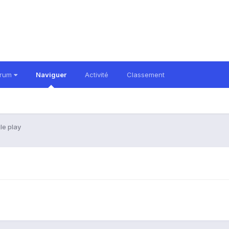
orum
Naviguer
Activité
Classement
le play