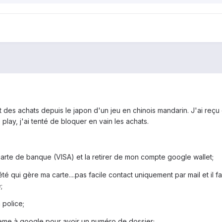
des achats depuis le japon d'un jeu en chinois mandarin. J'ai reçu
ay, j'ai tenté de bloquer en vain les achats.
arte de banque (VISA) et la retirer de mon compte google wallet;
é qui gère ma carte....pas facile contact uniquement par mail et il fa
;
 police;
lème à google pour avoir un numéro de dossier;