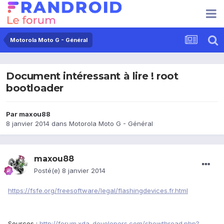
Motorola Moto G - Général
Document intéressant à lire ! root
bootloader
Par
maxou88
8 janvier 2014
dans
Motorola Moto G - Général
maxou88
Posté(e)
8 janvier 2014
https://fsfe.org/freesoftware/legal/flashingdevices.fr.html
Sources :
http://forum.xda-developers.com/showthread.php?