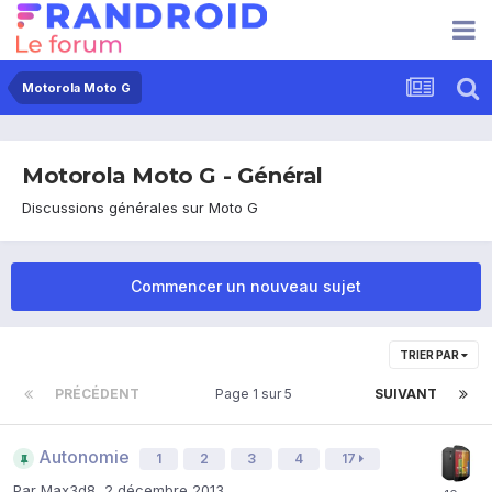
Motorola Moto G
Motorola Moto G - Général
Discussions générales sur Moto G
Commencer un nouveau sujet
TRIER PAR
PRÉCÉDENT
Page 1 sur 5
SUIVANT
Autonomie
1
2
3
4
17
Par
Max3d8
,
2 décembre 2013