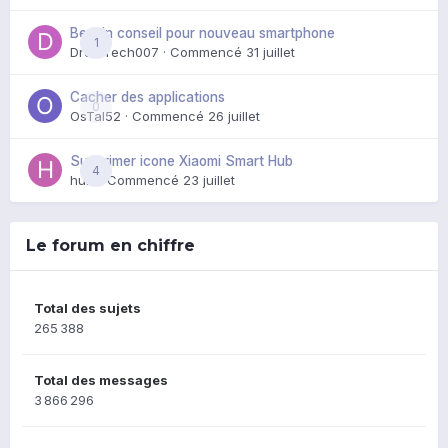
Besoin conseil pour nouveau smartphone
1
DroidTech007
· Commencé
31 juillet
Cacher des applications
0
OsTal52
· Commencé
26 juillet
Supprimer icone Xiaomi Smart Hub
4
huik
· Commencé
23 juillet
Le forum en chiffre
Total des sujets
265 388
Total des messages
3 866 296