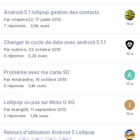
Android 5.1 lollipop gestion des contacts
Par
chapitre23
,
17 juillet 2015
7
réponses
3,9k
vues
Changer le cycle de data avec android 5.1.1
Par
subrico
,
23 octobre 2015
0
réponse
2,2k
vues
Problème avec ma carte SD
Par
Amaranthe
,
16 octobre 2015
0
réponse
1,4k
vues
Lollipop ou pas sur Moto G 4G
Par
ilsang06
,
11 septembre 2015
2
réponses
1,6k
vues
Retours d'utilisation Android 5 Lollipop
1
2
3
4
6