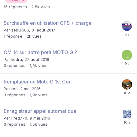
15
réponses
2,5k
vues
Surchauffe en utilisation GPS + charge
Par
zebul666
,
31 août 2017
1
réponse
2k
vues
CM 14 sur notre petit MOTO G ?
Par
liodra
,
27 août 2016
3
réponses
1,6k
vues
Remplacer un Moto G 1st Gen
Par
roo
,
2 mai 2016
3
réponses
1,9k
vues
Enregistreur appel automatique
Par
Fred770
,
9 mai 2016
3
réponses
1,5k
vues