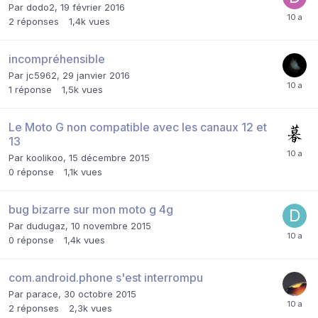
Par
dodo2
,
19 février 2016
2
réponses
1,4k
vues
incompréhensible
Par
jc5962
,
29 janvier 2016
1
réponse
1,5k
vues
Le Moto G non compatible avec les canaux 12 et
13
Par
koolikoo
,
15 décembre 2015
0
réponse
1,1k
vues
bug bizarre sur mon moto g 4g
Par
dudugaz
,
10 novembre 2015
0
réponse
1,4k
vues
com.android.phone s'est interrompu
Par
parace
,
30 octobre 2015
2
réponses
2,3k
vues