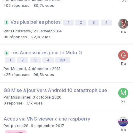
402
réponses
80,7k
vues
Vos plus belles photos
1
2
3
4
Par
Lucasrsnw
,
23 janvier 2014
90
réponses
22,1k
vues
Les Accessoires pour le Moto G
1
2
3
4
18
Par
McLeod
,
4 décembre 2013
425
réponses
96,5k
vues
G8 Mise à jour vers Android 10 catastrophique
Par
MissFisher
,
3 octobre 2020
0
réponse
1,1k
vues
Accès via VNC viewer à une raspberry
Par
patrick28
,
9 septembre 2017
en cours