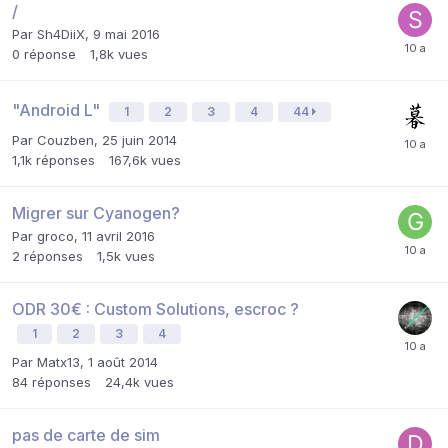
/
Par
Sh4DiiX
,
9 mai 2016
0
réponse
1,8k
vues
"Android L"
1
2
3
4
44
Par
Couzben
,
25 juin 2014
1,1k
réponses
167,6k
vues
Migrer sur Cyanogen?
Par
groco
,
11 avril 2016
2
réponses
1,5k
vues
ODR 30€ : Custom Solutions, escroc ?
1
2
3
4
Par
Matx13
,
1 août 2014
84
réponses
24,4k
vues
pas de carte de sim