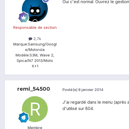
Oui c'est normal. Ouvrez le gestionn
Responsable de section
2,7k
Marque:
Samsung/Googl
e/Motorola
Modèle:
S3M, Wave 2,
Spica/N7 2013/Moto
X+1
remi_54500
Posté(e)
8 janvier 2014
J'ai regardé dans le menu (après av
d'utilisé sur 804.
Membre