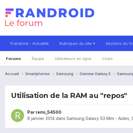
Frandroid - Actualité
Rubriques du site
Sections du f
Forums
Équipe
Utilisateurs en ligne
Clubs
Accueil
Smartphones
Samsung
Gamme Galaxy S
Samsung
Utilisation de la RAM au "repos"
Par
remi_54500
8 janvier 2014
dans
Samsung Galaxy S3 Mini - Aides,