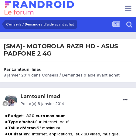
Conseils / Demandes d'aide avant achat
[SMA]- MOTOROLA RAZR HD - ASUS
PADFONE 2 4G
Par
Lamtouni Imad
8 janvier 2014
dans
Conseils / Demandes d'aide avant achat
Lamtouni Imad
Posté(e)
8 janvier 2014
*Budget
:
320 euro
maximum
*Type d'achat
:
Sur internet, neuf
*Taille d'écran
:
5" maximum
*Utilisation
:
Internet, applications, jeux
3D,video, musique,