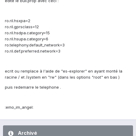
edite le buil.prop avec ceci :
ro.ril.hsxpa=2
ro.ril.gprsclass=12
ro.ril.hsdpa.category=15
ro.ril.hsupa.category=6
ro.telephony.default_network=3
ro.ril.def.preferred.network=3
ecrit ou remplace à l'aide de "es-explorer" en ayant monté la
racine / et /system en "rw" (dans les options "root" en bas )
puis redemarre le telephone .
:emo_im_angel:
Archivé