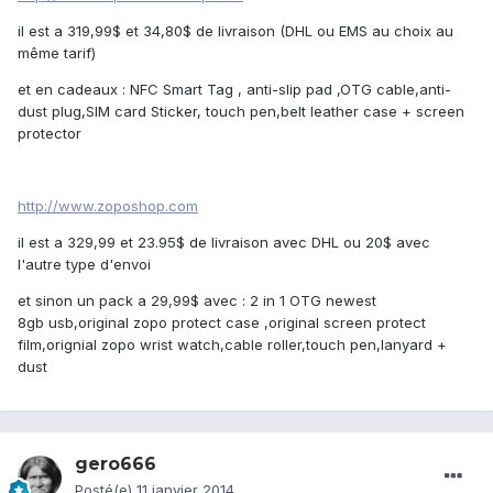
il est a 319,99$ et 34,80$ de livraison (DHL ou EMS au choix au
même tarif)
et en cadeaux : NFC Smart Tag , anti-slip pad ,OTG cable,anti-
dust plug,SIM card Sticker, touch pen,belt leather case + screen
protector
http://www.zoposhop.com
il est a 329,99 et 23.95$ de livraison avec DHL ou 20$ avec
l'autre type d'envoi
et sinon un pack a 29,99$ avec : 2 in 1 OTG newest
8gb
usb,original zopo protect case ,original screen protect
film,orignial zopo wrist watch,cable roller,touch pen,lanyard +
dust
gero666
Posté(e)
11 janvier 2014