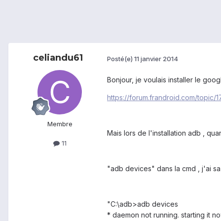
celiandu61
Posté(e)
11 janvier 2014
Bonjour, je voulais installer le go
https://forum.frandroid.com/topic/
Membre
Mais lors de l'installation adb , qua
11
"adb devices" dans la cmd , j'ai sa
"C:\adb>adb devices
* daemon not running. starting it n