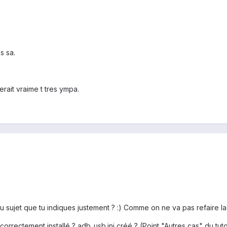
s sa.
erait vraime t tres ympa.
u sujet que tu indiques justement ? :) Comme on ne va pas refaire la
orrectement installé ? adb_usb.ini créé ? (Point "Autres cas" du tut