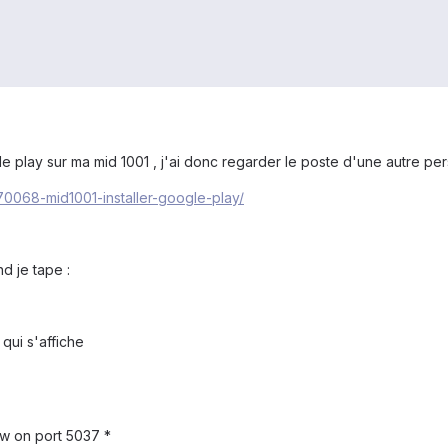
ogle play sur ma mid 1001 , j'ai donc regarder le poste d'une autre pe
170068-mid1001-installer-google-play/
nd je tape :
 qui s'affiche
ow on port 5037 *