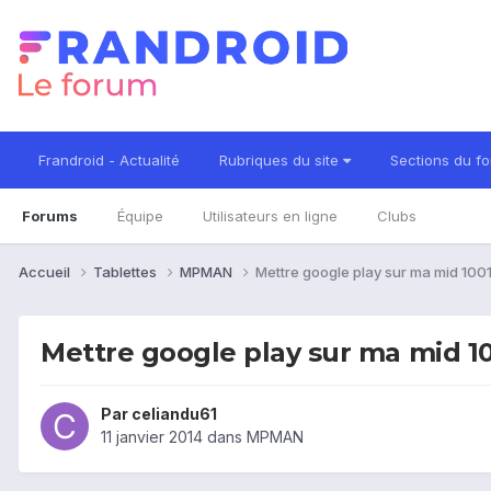
Frandroid - Actualité
Rubriques du site
Sections du f
Forums
Équipe
Utilisateurs en ligne
Clubs
Accueil
Tablettes
MPMAN
Mettre google play sur ma mid 100
Mettre google play sur ma mid 1
Par
celiandu61
11 janvier 2014
dans
MPMAN