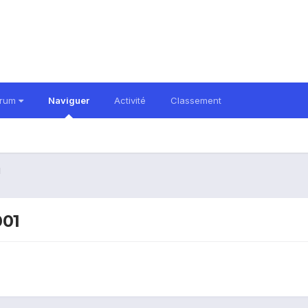
orum
Naviguer
Activité
Classement
1
001