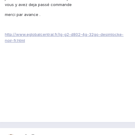
vous y avez deja passé commande
merci par avance .
http://www.eglobalcentral.fr/lg-g2-d802-4g-32go-desimlocke-
noir-fr.html