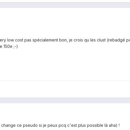
ery low cost pas spécialement bon, je crois qu les clust (rebadgé po
e 150e ;-)
je change ce pseudo si je peux pcq c'est plus possible là aha) !