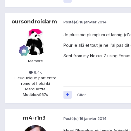
oursondroidarm
Posté(e)
16 janvier 2014
Je plussoie plumplum et lannig (d'a
Pour le a13 et tout je ne l'ai pas d
Sent from my Nexus 7 using Forum
Membre
6,4k
Lieu
quelque part entre
rome et helsinki
Marque:
zte
Modèle:
v967s
Citer
m4-r1n3
Posté(e)
16 janvier 2014
Merci Plumplum et Lannig (désolé j'a