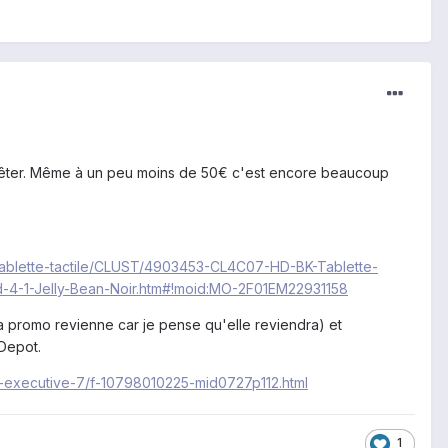
 arrêter. Même à un peu moins de 50€ c'est encore beaucoup
Tablette-tactile/CLUST/4903453-CL4C07-HD-BK-Tablette-
-4-1-Jelly-Bean-Noir.htm#!moid:MO-2F01EM22931158
a promo revienne car je pense qu'elle reviendra) et
 Depot.
te-executive-7/f-10798010225-mid0727p112.html
1