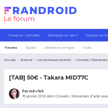
Frandroid - Actualité
Rubriques du site
Sections du f
Forums
Équipe
Utilisateurs en ligne
Clubs
Accueil
Android
Les terminaux Android
Conseils / Demandes
[TAB] 50€ - Takara MID77C
Par
m4-r1n3
16 janvier 2014
dans
Conseils / Demandes d'aide avan