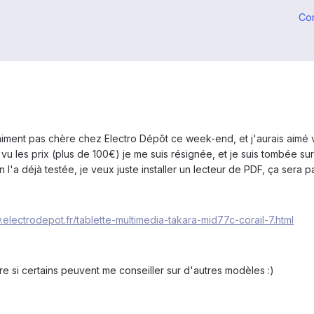
Co
aiment pas chère chez Electro Dépôt ce week-end, et j'aurais aimé v
i vu les prix (plus de 100€) je me suis résignée, et je suis tombée sur
'un l'a déjà testée, je veux juste installer un lecteur de PDF, ça sera
.electrodepot.fr/tablette-multimedia-takara-mid77c-corail-7.html
e si certains peuvent me conseiller sur d'autres modèles :)