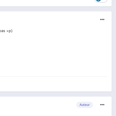
 pas =p)
Auteur