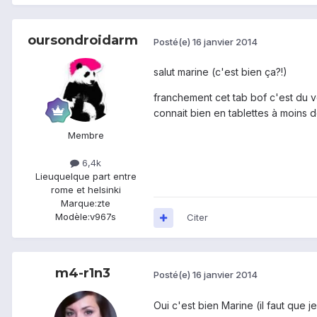
oursondroidarm
Posté(e)
16 janvier 2014
salut marine (c'est bien ça?!)
franchement cet tab bof c'est du v
connait bien en tablettes à moins d
Membre
6,4k
Lieu
quelque part entre
rome et helsinki
Marque:
zte
Modèle:
v967s
Citer
m4-r1n3
Posté(e)
16 janvier 2014
Oui c'est bien Marine (il faut que 