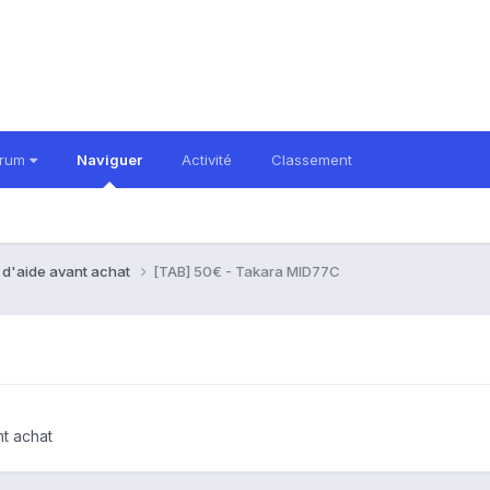
orum
Naviguer
Activité
Classement
 d'aide avant achat
[TAB] 50€ - Takara MID77C
t achat