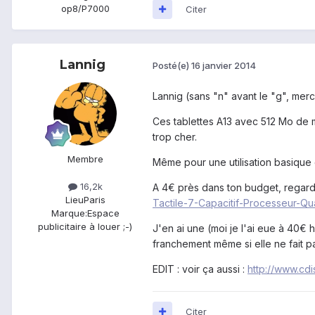
op8/P7000
Citer
Lannig
Posté(e)
16 janvier 2014
Lannig (sans "n" avant le "g", merc
Ces tablettes A13 avec 512 Mo de 
trop cher.
Membre
Même pour une utilisation basique 
16,2k
A 4€ près dans ton budget, regard
Lieu
Paris
Tactile-7-Capacitif-Processeur-
Marque:
Espace
publicitaire à louer ;-)
J'en ai une (moi je l'ai eue à 40€
franchement même si elle ne fait pa
EDIT : voir ça aussi :
http://www.cd
Citer