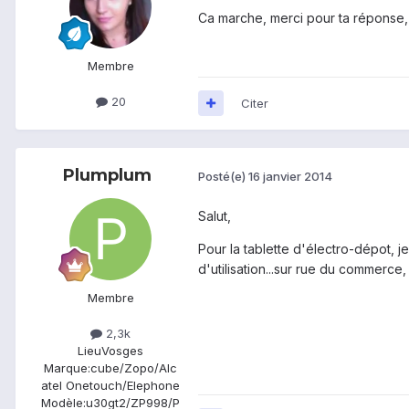
Ca marche, merci pour ta réponse, j
Membre
20
Citer
Plumplum
Posté(e)
16 janvier 2014
Salut,
Pour la tablette d'électro-dépot, 
d'utilisation...sur rue du commerc
Membre
2,3k
Lieu
Vosges
Marque:
cube/Zopo/Alc
atel Onetouch/Elephone
Modèle:
u30gt2/ZP998/P