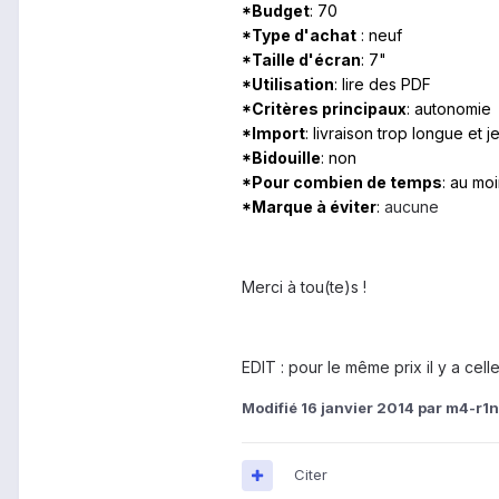
*Budget
: 70
*Type d'achat
: neuf
*Taille d'écran
: 7"
*Utilisation
: lire des PDF
*Critères principaux
: autonomie
*Import
: livraison trop longue et 
*Bidouille
: non
*Pour combien de temps
: au mo
*Marque à éviter
:
aucune
Merci à tou(te)s !
EDIT : pour le même prix il y a celle
Modifié
16 janvier 2014
par m4-r1
Citer