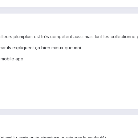
illeurs plumplum est très compétent aussi mais lui il les collectionne
it car ils expliquent ça bien mieux que moi
 mobile app
i mal lu, mais vu ta signature je suis pas la seule ^^).