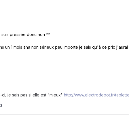
je suis pressée donc non ^^
ins un 1 mois aha non sérieux peu importe je sais qu'à ce prix j'aurai
-ci, je sais pas si elle est "mieux"
http://www.electrodepot.fr/tablet
n3