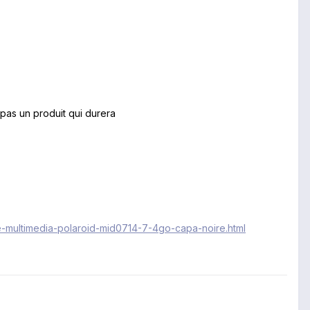
 pas un produit qui durera
te-multimedia-polaroid-mid0714-7-4go-capa-noire.html