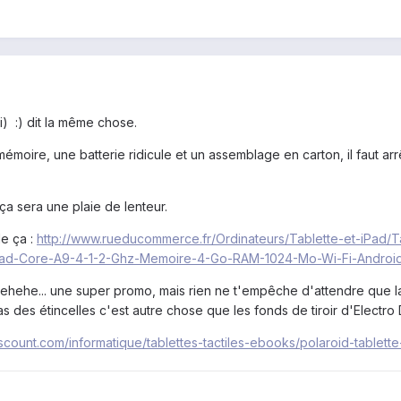
i) :) dit la même chose.
mémoire, une batterie ridicule et un assemblage en carton, il faut
ça sera une plaie de lenteur.
e ça :
http://www.rueducommerce.fr/Ordinateurs/Tablette-et-iPad/
Quad-Core-A9-4-1-2-Ghz-Memoire-4-Go-RAM-1024-Mo-Wi-Fi-Android
 hehehe... une super promo, mais rien ne t'empêche d'attendre que l
s des étincelles c'est autre chose que les fonds de tiroir d'Electro
iscount.com/informatique/tablettes-tactiles-ebooks/polaroid-tablet