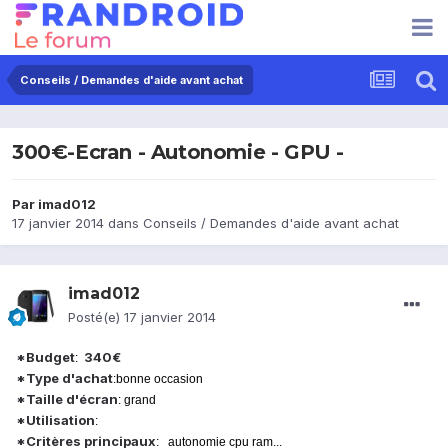
Conseils / Demandes d'aide avant achat
300€-Ecran - Autonomie - GPU -
Par
imad012
17 janvier 2014
dans
Conseils / Demandes d'aide avant achat
imad012
Posté(e)
17 janvier 2014
*Budget
340€
:
*Type d'achat
:bonne occasion
*Taille d'écran
: grand
*Utilisation
:
*Critères principaux
: autonomie cpu ram...