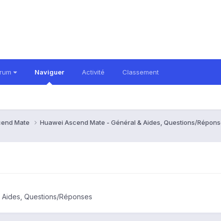
orum
Naviguer
Activité
Classement
cend Mate
Huawei Ascend Mate - Général & Aides, Questions/Répon
 Aides, Questions/Réponses