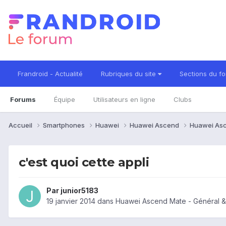
Frandroid - Actualité
Rubriques du site
Sections du f
Forums
Équipe
Utilisateurs en ligne
Clubs
Accueil
Smartphones
Huawei
Huawei Ascend
Huawei As
c'est quoi cette appli
Par
junior5183
19 janvier 2014
dans
Huawei Ascend Mate - Général &