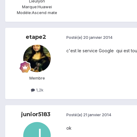
Lieu
lyon
Marque:
Huawei
Modèle:
Ascend mate
etape2
Posté(e)
20 janvier 2014
c'est le service Google qui est tou
Membre
1,2k
junior5183
Posté(e)
21 janvier 2014
ok