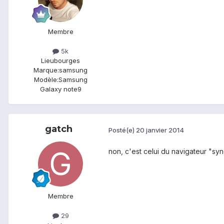
Membre
5k
Lieu
bourges
Marque:
samsung
Modèle:
Samsung
Galaxy note9
gatch
Posté(e)
20 janvier 2014
non, c'est celui du navigateur "sy
Membre
29