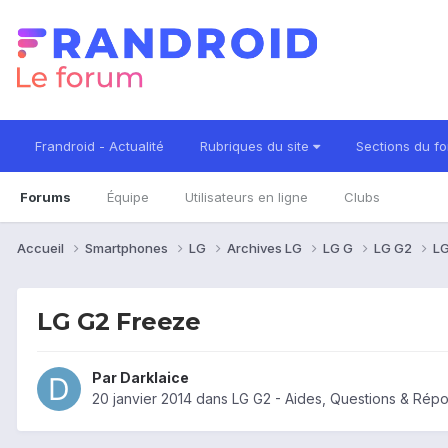
Frandroid - Actualité
Rubriques du site
Sections du f
Forums
Équipe
Utilisateurs en ligne
Clubs
Accueil
Smartphones
LG
Archives LG
LG G
LG G2
LG
LG G2 Freeze
Par
Darklaice
20 janvier 2014
dans
LG G2 - Aides, Questions & Rép