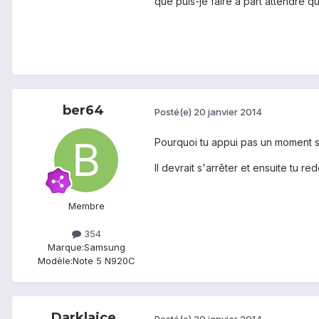
que puis-je faire a part attendre qu
ber64
Posté(e)
20 janvier 2014
Pourquoi tu appui pas un moment su
Il devrait s'arrêter et ensuite tu r
Membre
354
Marque:
Samsung
Modèle:
Note 5 N920C
Darklaice
Posté(e)
20 janvier 2014