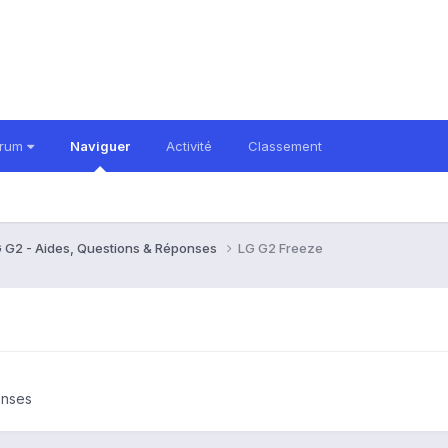
orum
Naviguer
Activité
Classement
 G2 - Aides, Questions & Réponses
LG G2 Freeze
onses