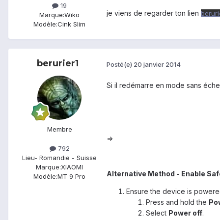
19
je viens de regarder ton lien
beruri
Marque:
Wiko
Modèle:
Cink Slim
berurier1
Posté(e)
20 janvier 2014
Si il redémarre en mode sans échec
Membre
=>
792
Lieu
- Romandie - Suisse
Marque:
XIAOMI
Alternative Method - Enable Sa
Modèle:
MT 9 Pro
Ensure the device is powered
Press and hold the
Po
Select
Power off
.