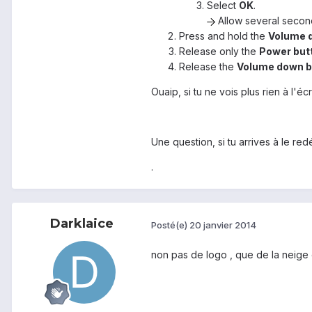
Select
OK
.
Allow several second
Press and hold the
Volume 
Release only the
Power but
Release the
Volume down b
Ouaip, si tu ne vois plus rien à l'écr
Une question, si tu arrives à le r
.
Darklaice
Posté(e)
20 janvier 2014
non pas de logo , que de la neige 