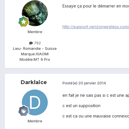
Essaye ça pour le démarrer en mode 
http://support.verizonwireless.c
Membre
792
Lieu
- Romandie - Suisse
Marque:
XIAOMI
Modèle:
MT 9 Pro
Darklaice
Posté(e)
20 janvier 2014
en fait je ne sais pas si c est une ap
c est un supposition
c est ca ou une mauvaise connexio
Membre