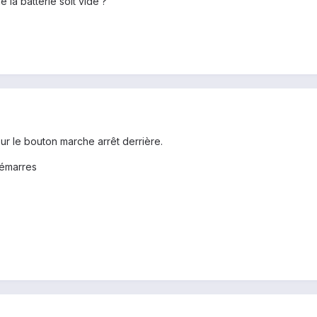
e la batterie soit vide ?
r le bouton marche arrêt derrière.
edémarres