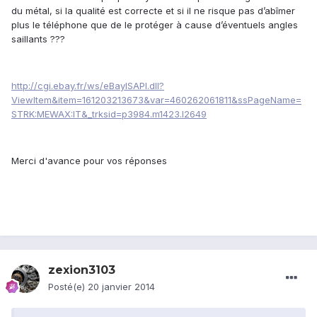
du métal, si la qualité est correcte et si il ne risque pas d’abîmer
plus le téléphone que de le protéger à cause d’éventuels angles
saillants ???
http://cgi.ebay.fr/ws/eBayISAPI.dll?
ViewItem&item=161203213673&var=460262061811&ssPageName=
STRK:MEWAX:IT&_trksid=p3984.m1423.l2649
Merci d'avance pour vos réponses
zexion3103
Posté(e)
20 janvier 2014