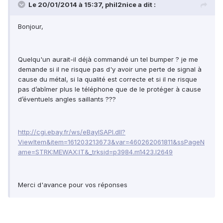
Le 20/01/2014 à 15:37, phil2nice a dit :
Bonjour,
Quelqu'un aurait-il déjà commandé un tel bumper ? je me
demande si il ne risque pas d'y avoir une perte de signal à
cause du métal, si la qualité est correcte et si il ne risque
pas d’abîmer plus le téléphone que de le protéger à cause
d’éventuels angles saillants ???
http://cgi.ebay.fr/ws/eBayISAPI.dll?
ViewItem&item=161203213673&var=460262061811&ssPageN
ame=STRK:MEWAX:IT&_trksid=p3984.m1423.l2649
Merci d'avance pour vos réponses