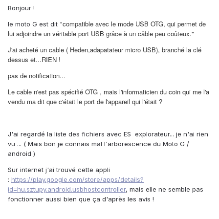
Bonjour !
compatible avec le mode USB OTG, qui permet de
le moto G est dit "
lui adjoindre un véritable port USB grâce à un câble peu coûteux."
J'ai acheté un cable ( Heden,adapatateur micro USB), branché la clé
dessus et...RIEN !
pas de notification...
Le cable n'est pas spécifié OTG , mais l'informaticien du coin qui me l'a
vendu ma dit que c'était le port de l'appareil qui l'était ?
J'ai regardé la liste des fichiers avec ES explorateur... je n'ai rien
vu ... ( Mais bon je connais mal l'arborescence du Moto G /
android )
Sur internet j'ai trouvé cette appli
:
https://play.google.com/store/apps/details?
id=hu.sztupy.android.usbhostcontroller
, mais elle ne semble pas
fonctionner aussi bien que ça d'après les avis !