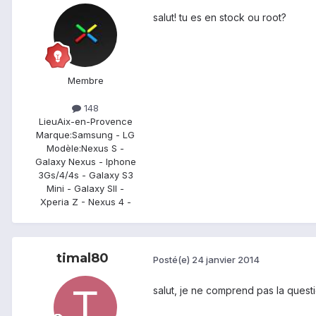
salut! tu es en stock ou root?
Membre
148
Lieu
Aix-en-Provence
Marque:
Samsung - LG
Modèle:
Nexus S -
Galaxy Nexus - Iphone
3Gs/4/4s - Galaxy S3
Mini - Galaxy SII -
Xperia Z - Nexus 4 -
timal80
Posté(e)
24 janvier 2014
salut, je ne comprend pas la questio