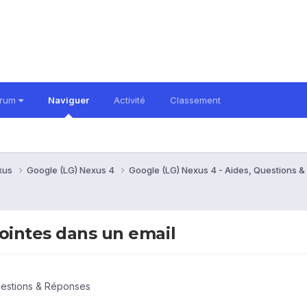
orum
Naviguer
Activité
Classement
xus
Google (LG) Nexus 4
Google (LG) Nexus 4 - Aides, Questions 
ointes dans un email
uestions & Réponses