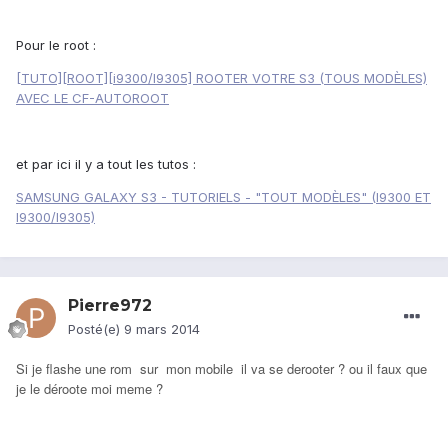
Pour le root :
[TUTO][ROOT][i9300/I9305] ROOTER VOTRE S3 (TOUS MODÈLES)
AVEC LE CF-AUTOROOT
et par ici il y a tout les tutos :
SAMSUNG GALAXY S3 - TUTORIELS - "TOUT MODÈLES" (I9300 ET
I9300/I9305)
Pierre972
Posté(e)
9 mars 2014
Si je flashe une rom sur mon mobile il va se derooter ? ou il faux que
je le déroote moi meme ?