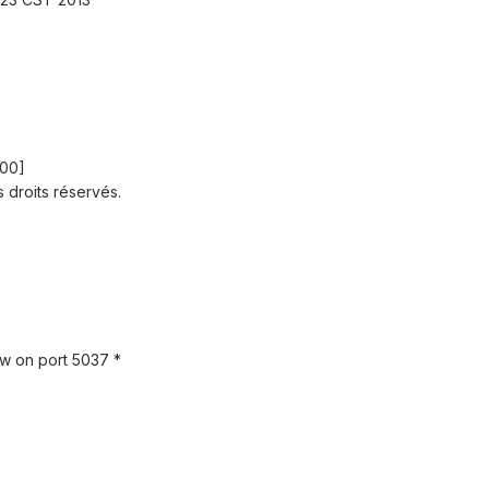
600]
 droits réservés.
ow on port 5037 *