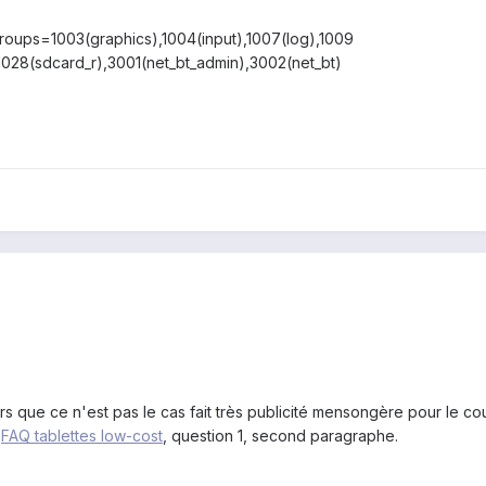
roups=1003(graphics),1004(input),1007(log),1009
,1028(sdcard_r),3001(net_bt_admin),3002(net_bt)
 que ce n'est pas le cas fait très publicité mensongère pour le coup
.
FAQ tablettes low-cost
, question 1, second paragraphe.