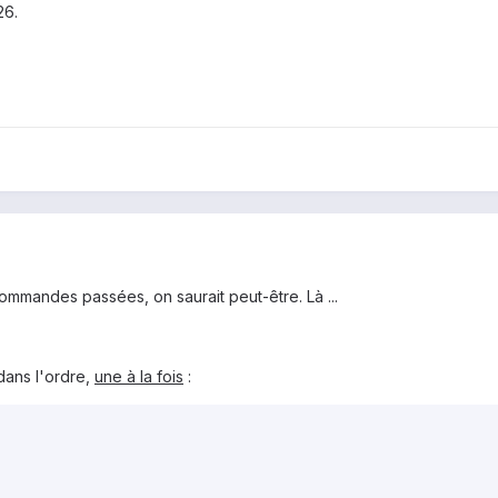
26.
commandes passées, on saurait peut-être. Là ...
dans l'ordre,
une à la fois
: