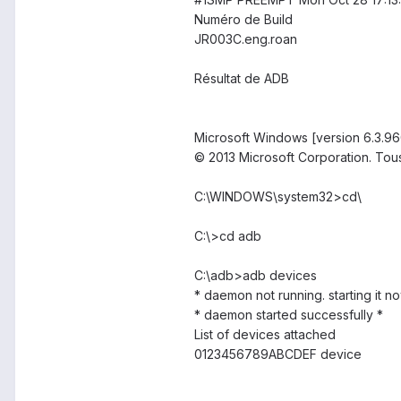
Numéro de Build
JR003C.eng.roan
Résultat de ADB
Microsoft Windows [version 6.3.9
© 2013 Microsoft Corporation. Tous
C:\WINDOWS\system32>cd\
C:\>cd adb
C:\adb>adb devices
* daemon not running. starting it n
* daemon started successfully *
List of devices attached
0123456789ABCDEF device