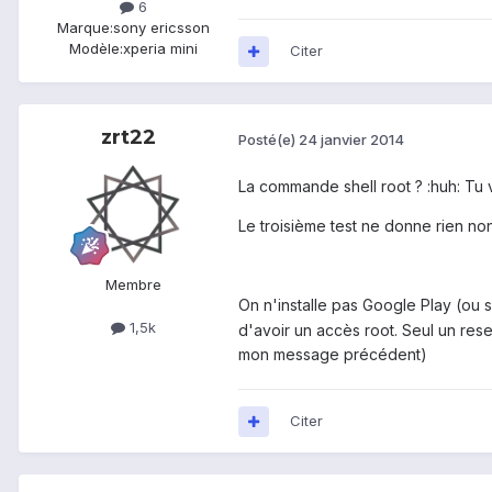
6
Marque:
sony ericsson
Modèle:
xperia mini
Citer
zrt22
Posté(e)
24 janvier 2014
La commande shell root ? :huh: Tu 
Le troisième test ne donne rien non
Membre
On n'installe pas Google Play (ou 
1,5k
d'avoir un accès root. Seul un re
mon message précédent)
Citer