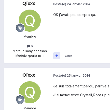
Qixxx
Posté(e)
24 janvier 2014
OK j'avais pas compris ça.
Membre
6
Marque:
sony ericsson
Modèle:
xperia mini
Citer
Qixxx
Posté(e)
25 janvier 2014
Je suis totalement perdu, j'arrive à 
J'ai même testé Crystall_Root.zip 
Membre