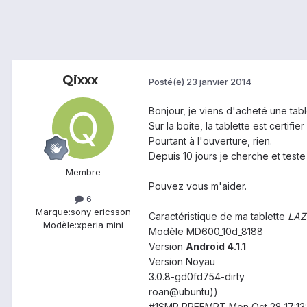
Qixxx
Posté(e)
23 janvier 2014
Bonjour, je viens d'acheté une tab
Sur la boite, la tablette est certifi
Pourtant à l'ouverture, rien.
Depuis 10 jours je cherche et teste
Membre
Pouvez vous m'aider.
6
Marque:
sony ericsson
Caractéristique de ma tablette
LAZ
Modèle:
xperia mini
Modèle MD600_10d_8188
Version
Android 4.1.1
Version Noyau
3.0.8-gd0fd754-dirty
roan@ubuntu))
#1SMP PREEMPT Mon Oct 28 17:13