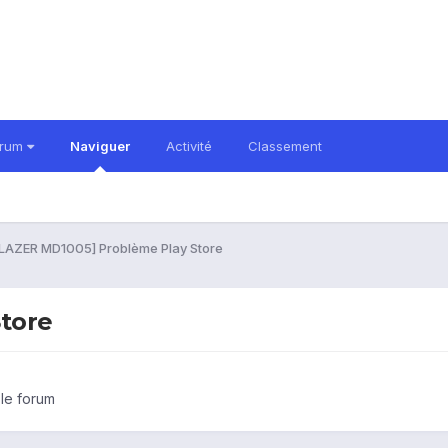
orum
Naviguer
Activité
Classement
LAZER MD1005] Problème Play Store
tore
 le forum