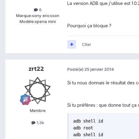
La version ADB que j'utilise est 1.0.
6
Marque:
sony ericsson
Modèle:
xperia mini
Pourquoi ça bloque ?
Citer
zrt22
Posté(e)
25 janvier 2014
Si tu nous donnais le résultat des 
Si tu préfères : que donne tout ça 
Membre
adb shell id

1,5k
adb root

adb shell id
