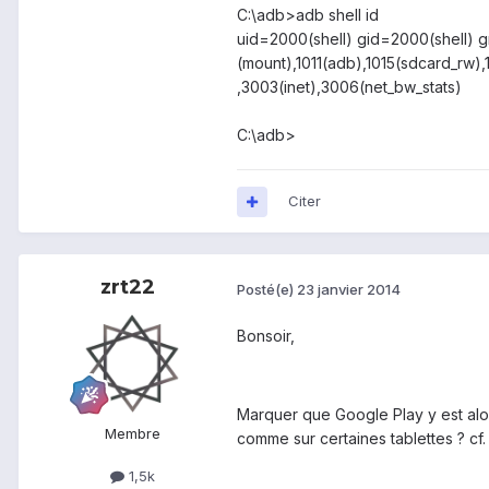
C:\adb>adb shell id
uid=2000(shell) gid=2000(shell) g
(mount),1011(adb),1015(sdcard_rw)
,3003(inet),3006(net_bw_stats)
C:\adb>
Citer
zrt22
Posté(e)
23 janvier 2014
Bonsoir,
Marquer que Google Play y est alors
Membre
comme sur certaines tablettes ? cf
1,5k