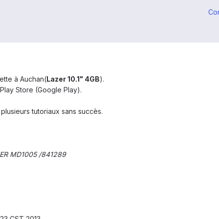
Co
lette à Auchan(
Lazer 10.1" 4GB
).
er Play Store (Google Play).
 plusieurs tutoriaux sans succès.
ER MD1005 /841289
:23 CST 2013