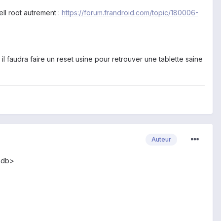
ll root autrement :
https://forum.frandroid.com/topic/180006-
il faudra faire un reset usine pour retrouver une tablette saine
Auteur
\adb>