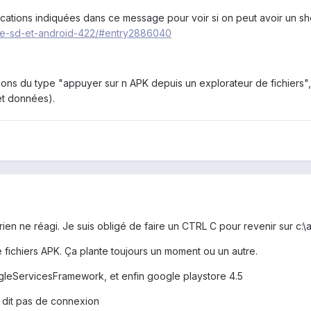
ications indiquées dans ce message pour voir si on peut avoir un she
ge-sd-et-android-422/#entry2886040
ations du type "appuyer sur n APK depuis un explorateur de fichiers", 
et données).
 rien ne réagi. Je suis obligé de faire un CTRL C pour revenir sur c:
de fichiers APK. Ça plante toujours un moment ou un autre.
ogleServicesFramework, et enfin google playstore 4.5
 dit pas de connexion