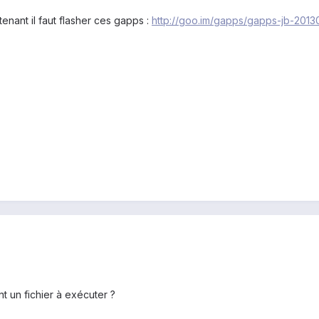
enant il faut flasher ces gapps :
http://goo.im/gapps/gapps-jb-2013
t un fichier à exécuter ?