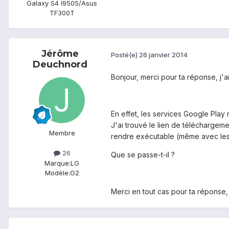
Galaxy S4 I9505/Asus
TF300T
Jérôme
Posté(e)
26 janvier 2014
Deuchnord
Bonjour, merci pour ta réponse, j'a
En effet, les services Google Play
J'ai trouvé le lien de téléchargeme
Membre
rendre exécutable (même avec les 
26
Que se passe-t-il ?
Marque:
LG
Modèle:
G2
Merci en tout cas pour ta réponse, 