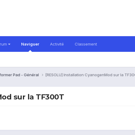
orum
Naviguer
Activité
Classement
former Pad - Général
[RESOLU] Installation CyanogenMod sur la TF3
Mod sur la TF300T