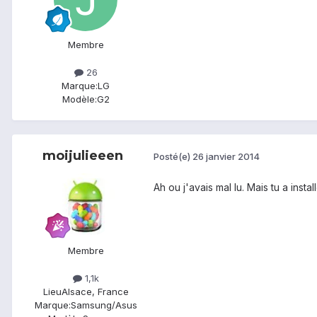
Membre
26
Marque:
LG
Modèle:
G2
moijulieeen
Posté(e)
26 janvier 2014
Ah ou j'avais mal lu. Mais tu a inst
Membre
1,1k
Lieu
Alsace, France
Marque:
Samsung/Asus