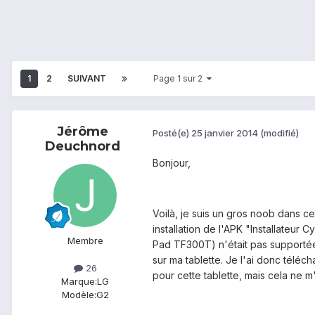
1
2
SUIVANT
Page 1 sur 2
Jérôme
Posté(e)
25 janvier 2014
(modifié)
Deuchnord
Bonjour,
Voilà, je suis un gros noob dans ce
installation de l'APK "Installateur
Membre
Pad TF300T) n'était pas supportée 
sur ma tablette. Je l'ai donc téléch
26
pour cette tablette, mais cela ne m
Marque:
LG
Modèle:
G2