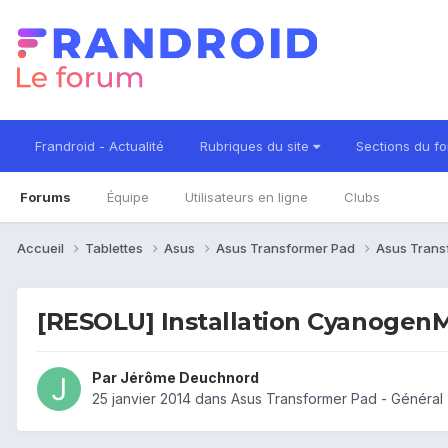
Frandroid - Actualité
Rubriques du site
Sections du f
Forums
Équipe
Utilisateurs en ligne
Clubs
Accueil
Tablettes
Asus
Asus Transformer Pad
Asus Trans
[RESOLU] Installation Cyanogen
Par
Jérôme Deuchnord
25 janvier 2014
dans
Asus Transformer Pad - Général