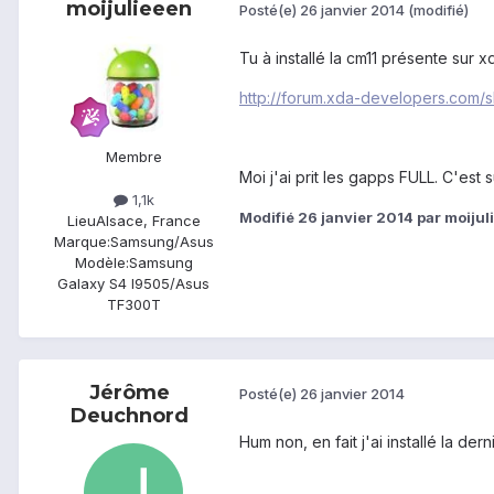
moijulieeen
Posté(e)
26 janvier 2014
(modifié)
Tu à installé la cm11 présente sur x
http://forum.xda-developers.com
Membre
Moi j'ai prit les gapps FULL. C'est s
1,1k
Modifié
26 janvier 2014
par moijul
Lieu
Alsace, France
Marque:
Samsung/Asus
Modèle:
Samsung
Galaxy S4 I9505/Asus
TF300T
Jérôme
Posté(e)
26 janvier 2014
Deuchnord
Hum non, en fait j'ai installé la der