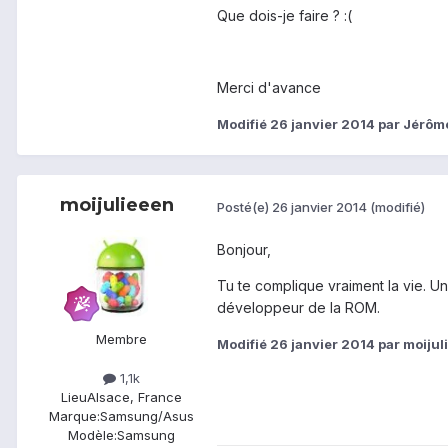
Que dois-je faire ? :(
Merci d'avance
Modifié
26 janvier 2014
par Jérôm
moijulieeen
Posté(e)
26 janvier 2014
(modifié)
Bonjour,
Tu te complique vraiment la vie. Un 
développeur de la ROM.
Membre
Modifié
26 janvier 2014
par moijul
1,1k
Lieu
Alsace, France
Marque:
Samsung/Asus
Modèle:
Samsung