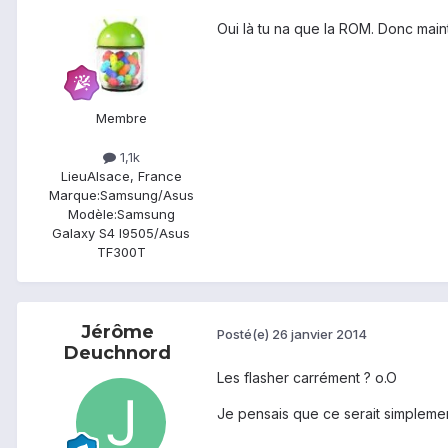
Oui là tu na que la ROM. Donc maint
Membre
1,1k
Lieu
Alsace, France
Marque:
Samsung/Asus
Modèle:
Samsung
Galaxy S4 I9505/Asus
TF300T
Jérôme
Posté(e)
26 janvier 2014
Deuchnord
Les flasher carrément ? o.O
Je pensais que ce serait simplemen