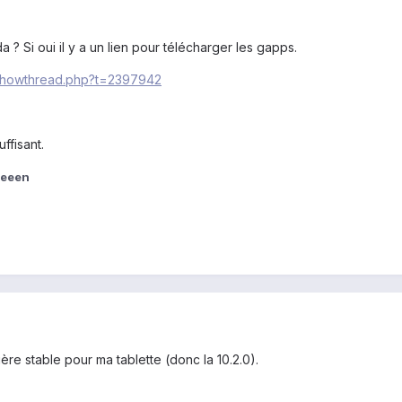
da ? Si oui il y a un lien pour télécharger les gapps.
/showthread.php?t=2397942
uffisant.
ieeen
nière stable pour ma tablette (donc la 10.2.0).