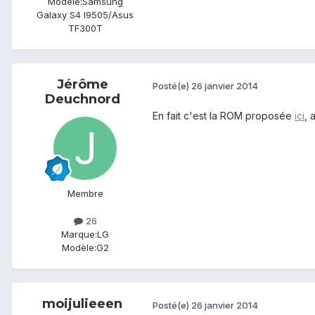
Modèle:
Samsung
Galaxy S4 I9505/Asus
TF300T
Jérôme
Posté(e)
26 janvier 2014
Deuchnord
En fait c'est la ROM proposée
ici
, 
Membre
26
Marque:
LG
Modèle:
G2
moijulieeen
Posté(e)
26 janvier 2014