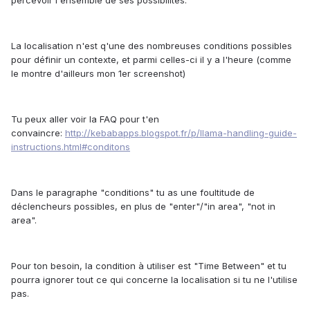
percevoir l'ensemble de ses possibilités.
La localisation n'est q'une des nombreuses conditions possibles
pour définir un contexte, et parmi celles-ci il y a l'heure (comme
le montre d'ailleurs mon 1er screenshot)
Tu peux aller voir la FAQ pour t'en
convaincre:
http://kebabapps.blogspot.fr/p/llama-handling-guide-
instructions.html#conditons
Dans le paragraphe "conditions" tu as une foultitude de
déclencheurs possibles, en plus de "enter"/"in area", "not in
area".
Pour ton besoin, la condition à utiliser est "Time Between" et tu
pourra ignorer tout ce qui concerne la localisation si tu ne l'utilise
pas.