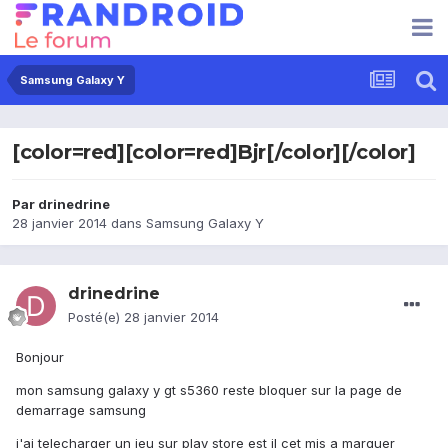
Samsung Galaxy Y
[color=red][color=red]Bjr[/color][/color]
Par
drinedrine
28 janvier 2014
dans
Samsung Galaxy Y
drinedrine
Posté(e)
28 janvier 2014
Bonjour
mon samsung galaxy y gt s5360 reste bloquer sur la page de
demarrage samsung
j'ai telecharger un jeu sur play store est il cet mis a marquer