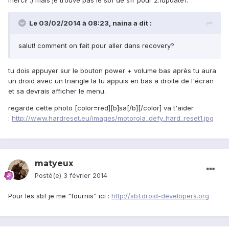
merci! :) mais je trouve pas le sbf de sfr pour 2.1update1.
Le 03/02/2014 à 08:23, naina a dit :
salut! comment on fait pour aller dans recovery?
tu dois appuyer sur le bouton power + volume bas après tu aura
un droid avec un triangle la tu appuis en bas a droite de l'écran
et sa devrais afficher le menu.
regarde cette photo [color=red][b]sa[/b][/color] va t'aider
:
http://www.hardreset.eu/images/motorola_defy_hard_reset1.jpg
matyeux
Posté(e)
3 février 2014
Pour les sbf je me "fournis" ici :
http://sbf.droid-developers.org