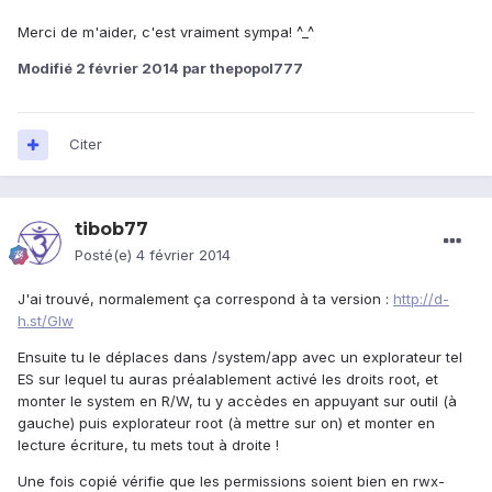
Merci de m'aider, c'est vraiment sympa! ^_^
Modifié
2 février 2014
par thepopol777
Citer
tibob77
Posté(e)
4 février 2014
J'ai trouvé, normalement ça correspond à ta version :
http://d-
h.st/GIw
Ensuite tu le déplaces dans /system/app avec un explorateur tel
ES sur lequel tu auras préalablement activé les droits root, et
monter le system en R/W, tu y accèdes en appuyant sur outil (à
gauche) puis explorateur root (à mettre sur on) et monter en
lecture écriture, tu mets tout à droite !
Une fois copié vérifie que les permissions soient bien en rwx-