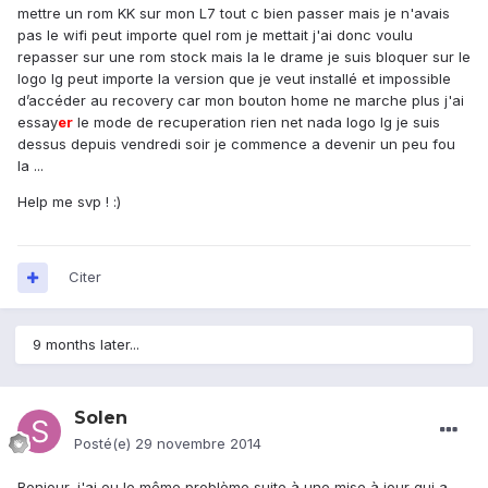
mettre un rom KK sur mon L7 tout c bien passer mais je n'avais
pas le wifi peut importe quel rom je mettait j'ai donc voulu
repasser sur une rom stock mais la le drame je suis bloquer sur le
logo lg peut importe la version que je veut installé et impossible
d’accéder au recovery car mon bouton home ne marche plus j'ai
essay
er
le mode de recuperation rien net nada logo lg je suis
dessus depuis vendredi soir je commence a devenir un peu fou
la ...
Help me svp ! :)
Citer
9 months later...
Solen
Posté(e)
29 novembre 2014
Bonjour, j'ai eu le même problème suite à une mise à jour qui a