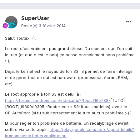
SuperUser
Posté(e)
3 février 2014
Salut Toutax :-),
Le root c'est vraiment pas grand chose. Du moment que l'on suit
le tuto (et que c'est le bon) ça passe normalement sans problème
:-).
Déjà, le kernel est le noyau de ton S3 : il permet de faire interagir
et de gérer tout ce qui est hardware (processeur, écran, RAM,
etc).
Le root approprié à ton S3 est celui là :
https://forum.frandroid.com/index.php?/topic/165788-
[TUTO]
[ROOT][i9300/I9305]-Rooter-votre-S3-(tous-modèles)-avec-le-
CF-AutoRoot (si tu suit correctement le tuto aucun problème ;-) ).
Et pour régler ton problème de batterie, un recalybrage devrait
suffire via cette appli :
https://play.google.com/store/apps/details?
id=com.nema.batterycalibration