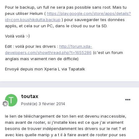
Pour le backup, un full ne sera pas possible sans root. Mais tu
peux utiliser Helium (
https://play.google.com/store/apps/details?
id=com.koushikdutta.backup
) pour sauvegarder tes données
applis, et cela sur un PC, dans le cloud ou sur ta SD.
Voilà voilà :-)
Edit : voilà pour les drivers :
http://forum.xda-
developers.com/showthread.php?t=1655286
(c'est un forum
anglais mais vraiment rien de difficile)
Envoyé depuis mon Xperia L via Tapatalk
toutax
Posté(e)
3 février 2014
le lien de téléchargement de ton lien est devenu inaccessible,
mais avant de rooter, si j'installe kies est ce que j'ai vraiment
besoins de trouver indépendamment les drivers sur le net ? et
avec kies quelle manip y a t il à faire avant de rooter pour ses