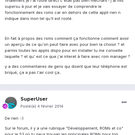
finalement je l'ai rooté direct c'était pas bien méchant ! j'ai mis
supersu à jour et je vais essayer de comprendre le
fonctionnement des roms car en dehors de cette appli rien n
indique dans mon tel qu'il est rooté.
En fait à propos des roms comment ça fonctionne comment avoir
un aperçu de ce qu'on peut faire avec pour bien la choisir ? et
parmis toutes les applis dispo pour en installer tu me conseille
laquelle ? et qu' est ce que j'ai interet à faire avec rom manager ?
y a des commentaires de gens qui disent que leur téléphone est
briqué, ça a pas l'air cool ça..
SuperUser
Posté(e)
4 février 2014
De rien :-)
Sur le forum, il y a une rubrique "Développement, ROMs et co"
pour le S3 où tu peux trouver les principales ROMs pour ton