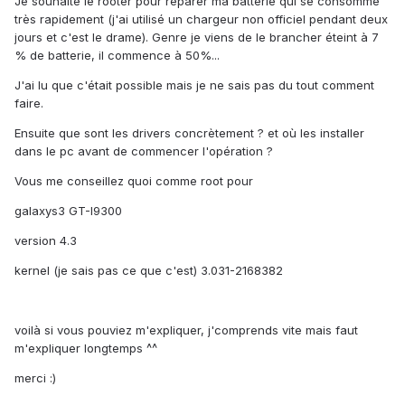
Je souhaite le rooter pour réparer ma batterie qui se consomme
très rapidement (j'ai utilisé un chargeur non officiel pendant deux
jours et c'est le drame). Genre je viens de le brancher éteint à 7
% de batterie, il commence à 50%...
J'ai lu que c'était possible mais je ne sais pas du tout comment
faire.
Ensuite que sont les drivers concrètement ? et où les installer
dans le pc avant de commencer l'opération ?
Vous me conseillez quoi comme root pour
galaxys3 GT-I9300
version 4.3
kernel (je sais pas ce que c'est) 3.031-2168382
voilà si vous pouviez m'expliquer, j'comprends vite mais faut
m'expliquer longtemps ^^
merci :)