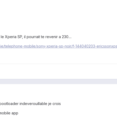
 Xperia SP, il pourrait te revenir a 230....
nie/telephone-mobile/sony-xperia-sp-noir/f-144040203-ericssonxp
 bootloader indeverouillable je crois
mobile app