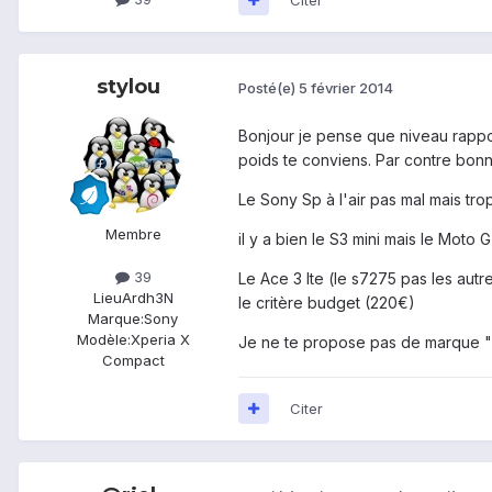
stylou
Posté(e)
5 février 2014
Bonjour je pense que niveau rapport
poids te conviens. Par contre bonne
Le Sony Sp à l'air pas mal mais tro
Membre
il y a bien le S3 mini mais le Moto G
39
Le Ace 3 lte (le s7275 pas les autr
Lieu
Ardh3N
le critère budget (220€)
Marque:
Sony
Modèle:
Xperia X
Je ne te propose pas de marque "
Compact
Citer