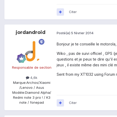
Citer
jordandroid
Posté(e)
5 février 2014
Bonjour je te conseille le motorola,
Wiko , pas de suivi officiel , GPS (
questions et je peux te dire qu'il 
jeux , il existe même des mini clé
Responsable de section
Sent from my XT1032 using Forum 
4,6k
Marque:
Archos/Xiaomi
/Lenovo / Asus
Modèle:
Diamond Alpha/
Redmi note 3 pro ! / K3
note / fonepad
Citer