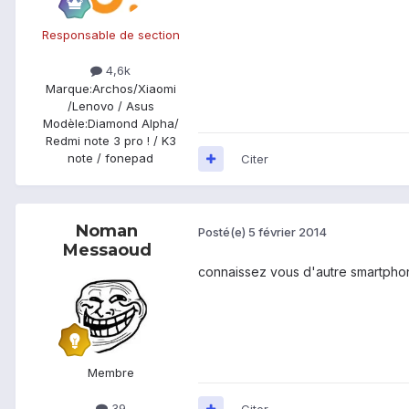
Responsable de section
4,6k
Marque:
Archos/Xiaomi
/Lenovo / Asus
Modèle:
Diamond Alpha/
Redmi note 3 pro ! / K3
note / fonepad
Citer
Noman
Posté(e)
5 février 2014
Messaoud
connaissez vous d'autre smartphon
Membre
39
Citer