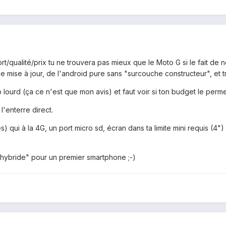
/qualité/prix tu ne trouvera pas mieux que le Moto G si le fait de ne
 mise à jour, de l'android pure sans "surcouche constructeur", et tr
p lourd (ça ce n'est que mon avis) et faut voir si ton budget le perme
 l'enterre direct.
es) qui à la 4G, un port micro sd, écran dans ta limite mini requis (
hybride" pour un premier smartphone ;-)