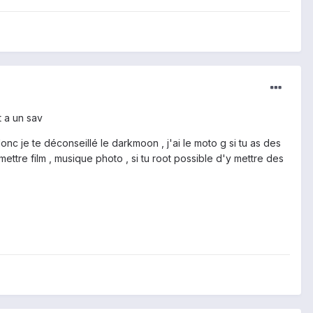
t a un sav
 donc je te déconseillé le darkmoon , j'ai le moto g si tu as des
mettre film , musique photo , si tu root possible d'y mettre des