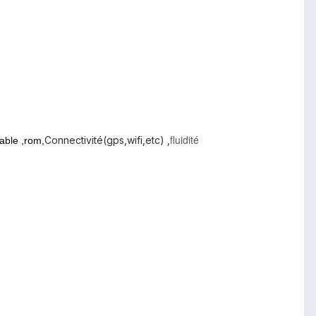
fluidité
Connectivité(gps,wifi,etc) ,
sable ,rom,