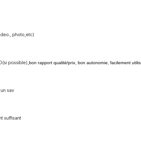
video., photo,etc)
D(si possible),
bon rapport qualité/prix, bon autonomie, facilement utili
et un sav
t suffisant