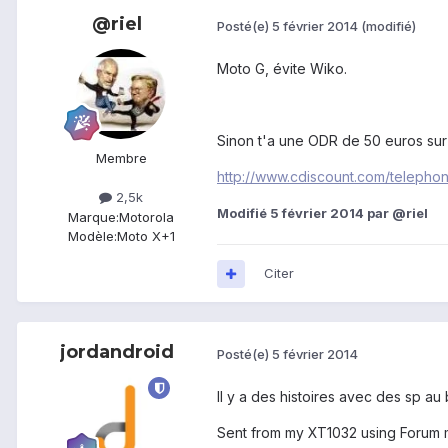
@riel
Posté(e)
5 février 2014
(modifié)
Moto G, évite Wiko.
Sinon t'a une ODR de 50 euros sur le
Membre
http://www.cdiscount.com/telepho
2,5k
Modifié
5 février 2014
par @riel
Marque:
Motorola
Modèle:
Moto X+1
Citer
jordandroid
Posté(e)
5 février 2014
Il y a des histoires avec des sp au
Sent from my XT1032 using Forum 