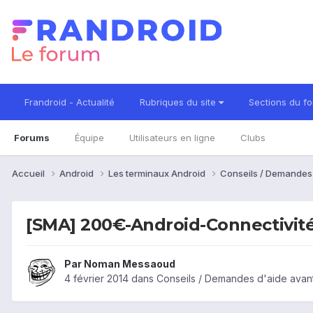
Frandroid - Actualité
Rubriques du site
Sections du f
Forums
Équipe
Utilisateurs en ligne
Clubs
Accueil
Android
Les terminaux Android
Conseils / Demandes
[SMA] 200€-Android-Connectivité
Par
Noman Messaoud
4 février 2014
dans
Conseils / Demandes d'aide avan