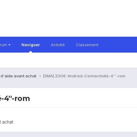
orum
Naviguer
Activité
Classement
 d'aide avant achat
[SMA] 200€-Android-Connectivité-4''-rom
-4''-rom
t achat