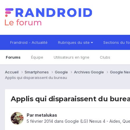
Frandroid - Actualité
Rubriques du site
Sections du f
Forums
Équipe
Utilisateurs en ligne
Clubs
Accueil
Smartphones
Google
Archives Google
Google Ne
Applis qui disparaissent du bureau
Applis qui disparaissent du bure
Par
metalukas
5 février 2014
dans
Google (LG) Nexus 4 - Aides, Qu