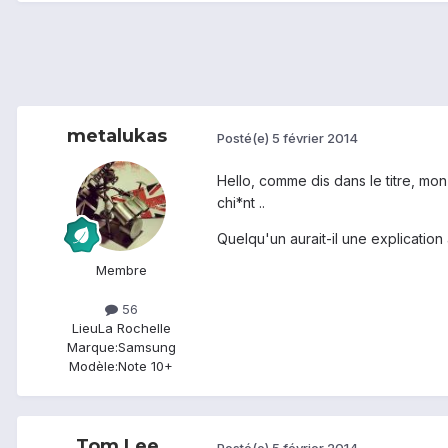
metalukas
Posté(e)
5 février 2014
Hello, comme dis dans le titre, mo
chi*nt ..
Quelqu'un aurait-il une explication
Membre
56
Lieu
La Rochelle
Marque:
Samsung
Modèle:
Note 10+
Tom Lee
Posté(e)
5 février 2014