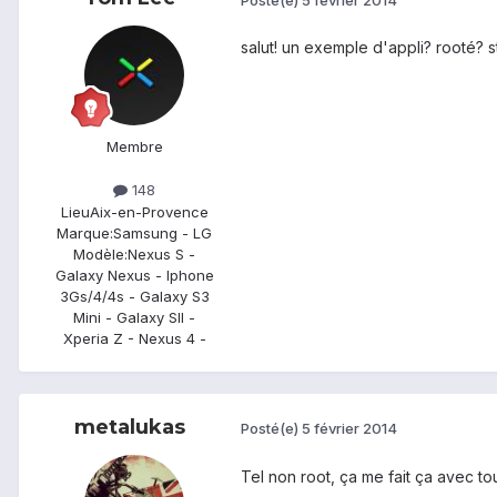
salut! un exemple d'appli? rooté? 
Membre
148
Lieu
Aix-en-Provence
Marque:
Samsung - LG
Modèle:
Nexus S -
Galaxy Nexus - Iphone
3Gs/4/4s - Galaxy S3
Mini - Galaxy SII -
Xperia Z - Nexus 4 -
metalukas
Posté(e)
5 février 2014
Tel non root, ça me fait ça avec tout