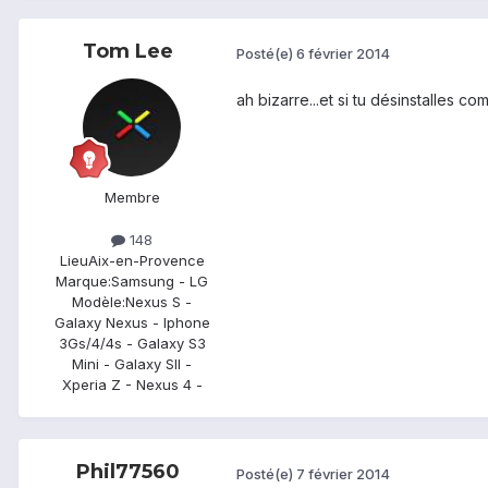
Tom Lee
Posté(e)
6 février 2014
ah bizarre...et si tu désinstalles co
Membre
148
Lieu
Aix-en-Provence
Marque:
Samsung - LG
Modèle:
Nexus S -
Galaxy Nexus - Iphone
3Gs/4/4s - Galaxy S3
Mini - Galaxy SII -
Xperia Z - Nexus 4 -
Phil77560
Posté(e)
7 février 2014