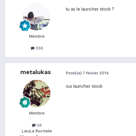
tu as le launcher stock ?
Membre
566
metalukas
Posté(e)
7 février 2014
oui launcher stock
Membre
56
Lieu
La Rochelle