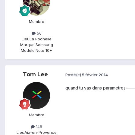
Membre
56
Lieu
La Rochelle
Marque:
Samsung
Modèle:
Note 10+
Tom Lee
Posté(e)
5 février 2014
quand tu vas dans parametres--->a
Membre
148
Lieu
Aix-en-Provence