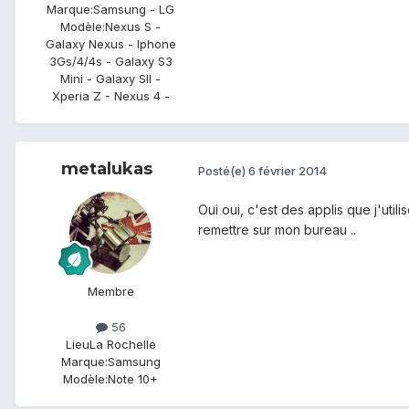
Marque:
Samsung - LG
Modèle:
Nexus S -
Galaxy Nexus - Iphone
3Gs/4/4s - Galaxy S3
Mini - Galaxy SII -
Xperia Z - Nexus 4 -
metalukas
Posté(e)
6 février 2014
Oui oui, c'est des applis que j'utili
remettre sur mon bureau ..
Membre
56
Lieu
La Rochelle
Marque:
Samsung
Modèle:
Note 10+