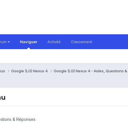
orum
Naviguer
Activité
Classement
xus
Google (LG) Nexus 4
Google (LG) Nexus 4 - Aides, Questions 
au
estions & Réponses