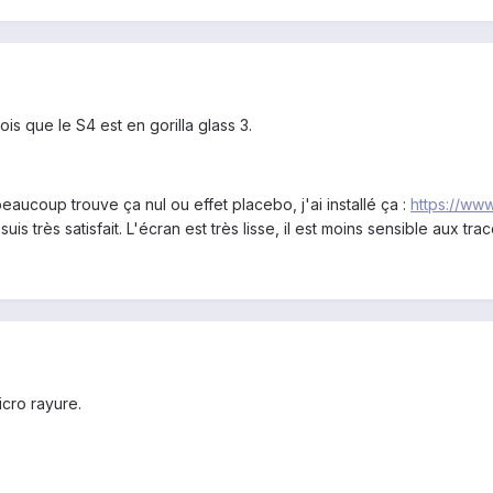
ois que le S4 est en gorilla glass 3.
beaucoup trouve ça nul ou effet placebo, j'ai installé ça :
https://ww
uis très satisfait. L'écran est très lisse, il est moins sensible aux tra
cro rayure.