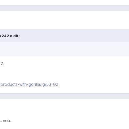
242 a dit :
 2.
/products-with-gorilla/lg/LG-G2
s note.