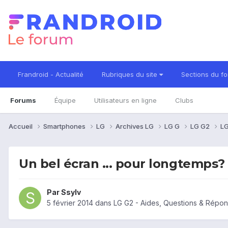
Frandroid - Actualité
Rubriques du site
Sections du f
Forums
Équipe
Utilisateurs en ligne
Clubs
Accueil
Smartphones
LG
Archives LG
LG G
LG G2
LG
Un bel écran ... pour longtemps?
Par
Ssylv
5 février 2014
dans
LG G2 - Aides, Questions & Répo