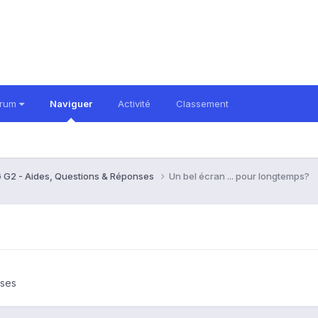
orum
Naviguer
Activité
Classement
 G2 - Aides, Questions & Réponses
Un bel écran ... pour longtemps?
nses