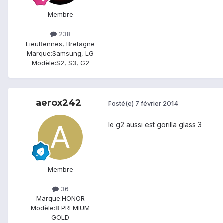
Membre
238
Lieu
Rennes, Bretagne
Marque:
Samsung, LG
Modèle:
S2, S3, G2
aerox242
Posté(e)
7 février 2014
le g2 aussi est gorilla glass 3
Membre
36
Marque:
HONOR
Modèle:
8 PREMIUM
GOLD