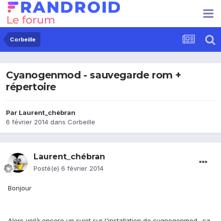
Corbeille
Cyanogenmod - sauvegarde rom +
répertoire
Par
Laurent_chébran
6 février 2014
dans
Corbeille
Laurent_chébran
Posté(e)
6 février 2014
Bonjour
Alors voilà encore un sujet sur l'installation de cyanogenmod.. ça