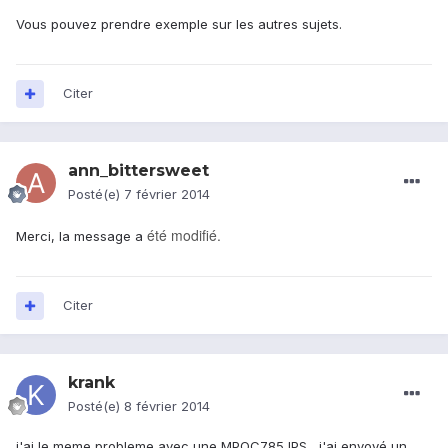
Vous pouvez prendre exemple sur les autres sujets.
Citer
ann_bittersweet
Posté(e)
7 février 2014
ét
é modifi
é.
Merci, la message a
Citer
krank
Posté(e)
8 février 2014
j'ai le meme probleme avec une MPQC785 IPS , j'ai envoyé un