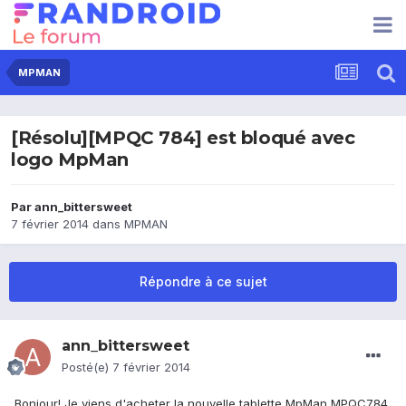
MPMAN
[Résolu][MPQC 784] est bloqué avec
logo MpMan
Par
ann_bittersweet
7 février 2014
dans
MPMAN
Répondre à ce sujet
ann_bittersweet
Posté(e)
7 février 2014
Bonjour! Je viens d'acheter la nouvelle tablette MpMan MPQC784